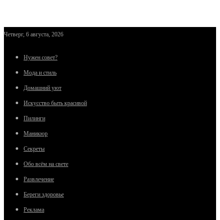
Четверг, 6 августа, 2026
Нужен совет?
Мода и стиль
Домашний уют
Искусство быть красивой
Пилинги
Маникюр
Секреты
Обо всём на свете
Развлечение
Береги здоровье
Реклама