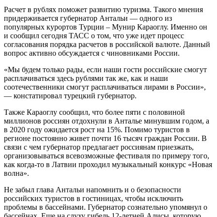
Расчет в рублях поможет развитию туризма. Такого мнения
придерживается губернатор Антальи — одного из
популярных курортов Турции – Мунир Караоглу. Именно он
и сообщил сегодня ТАСС о том, что уже идет процесс
согласования порядка расчетов в российской валюте. Данный
вопрос активно обсуждается с чиновниками России.
«Мы будем только рады, если наши гости российские смогут
расплачиваться здесь рублями так же, как и наши
соотечественники смогут расплачиваться лирами в России»,
— констатировал турецкий губернатор.
Также Караоглу сообщил, что более пяти с половиной
миллионов россиян отдохнули в Анталье минувшим годом, а
в 2020 году ожидается рост на 15%. Помимо туристов в
регионе постоянно живет почти 16 тысяч граждан России. В
связи с чем губернатор предлагает россиянам приезжать,
организовываться всевозможные фестиваля по примеру того,
как когда-то в Латвии проходил музыкальный конкурс «Новая
волна».
Не забыл глава Антальи напомнить и о безопасности
российских туристов в гостиницах, чтобы исключить
проблемы в бассейнами. Губернатор сознательно упомянул о
бассейнах. Еще на слуху гибель 12-летней Алисы, которую