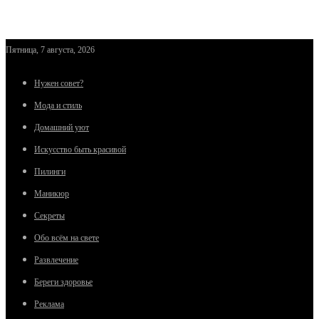
Пятница, 7 августа, 2026
Нужен совет?
Мода и стиль
Домашний уют
Искусство быть красивой
Пилинги
Маникюр
Секреты
Обо всём на свете
Развлечение
Береги здоровье
Реклама