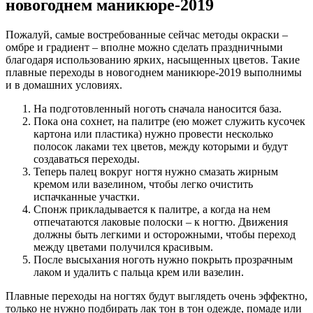
новогоднем маникюре-2019
Пожалуй, самые востребованные сейчас методы окраски –
омбре и градиент – вполне можно сделать праздничными
благодаря использованию ярких, насыщенных цветов. Такие
плавные переходы в новогоднем маникюре-2019 выполнимы
и в домашних условиях.
На подготовленный ноготь сначала наносится база.
Пока она сохнет, на палитре (ею может служить кусочек
картона или пластика) нужно провести несколько
полосок лаками тех цветов, между которыми и будут
создаваться переходы.
Теперь палец вокруг ногтя нужно смазать жирным
кремом или вазелином, чтобы легко очистить
испачканные участки.
Спонж прикладывается к палитре, а когда на нем
отпечатаются лаковые полоски – к ногтю. Движения
должны быть легкими и осторожными, чтобы переход
между цветами получился красивым.
После высыхания ноготь нужно покрыть прозрачным
лаком и удалить с пальца крем или вазелин.
Плавные переходы на ногтях будут выглядеть очень эффектно,
только не нужно подбирать лак тон в тон одежде, помаде или