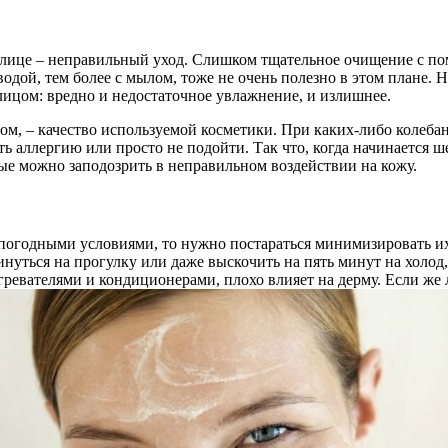
 лице – неправильный уход. Слишком тщательное очищение с п
одой, тем более с мылом, тоже не очень полезно в этом плане. 
лицом: вредно и недостаточное увлажнение, и излишнее.
м, – качество используемой косметики. При каких-либо колебани
ть аллергию или просто не подойти. Так что, когда начинается
рые можно заподозрить в неправильном воздействии на кожу.
погодными условиями, то нужно постараться минимизировать их
инуться на прогулку или даже выскочить на пять минут на холо
огревателями и кондиционерами, плохо влияет на дерму. Если же