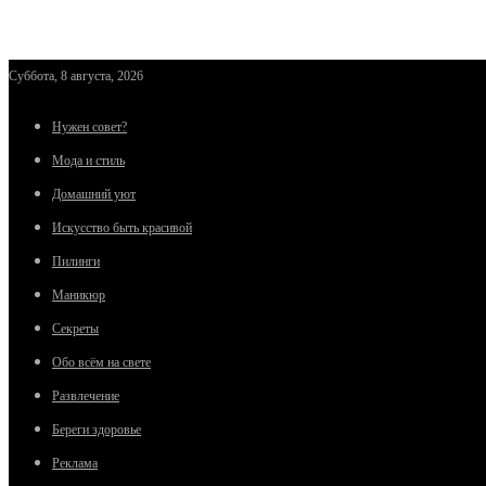
Суббота, 8 августа, 2026
Нужен совет?
Мода и стиль
Домашний уют
Искусство быть красивой
Пилинги
Маникюр
Секреты
Обо всём на свете
Развлечение
Береги здоровье
Реклама