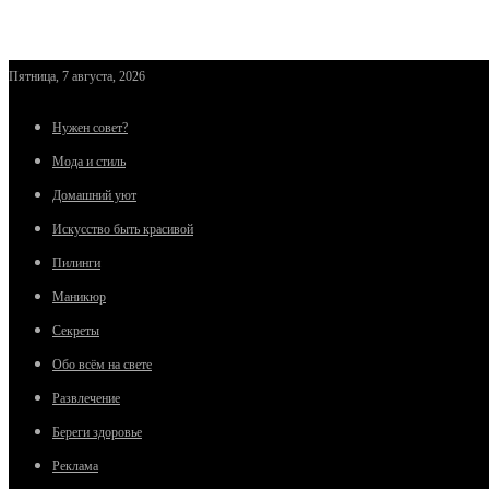
Пятница, 7 августа, 2026
Нужен совет?
Мода и стиль
Домашний уют
Искусство быть красивой
Пилинги
Маникюр
Секреты
Обо всём на свете
Развлечение
Береги здоровье
Реклама