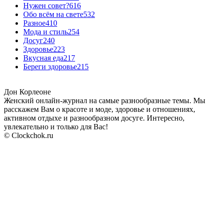
Нужен совет?
616
Обо всём на свете
532
Разное
410
Мода и стиль
254
Досуг
240
Здоровье
223
Вкусная еда
217
Береги здоровье
215
Дон Корлеоне
Женский онлайн-журнал на самые разнообразные темы. Мы
расскажем Вам о красоте и моде, здоровье и отношениях,
активном отдыхе и разнообразном досуге. Интересно,
увлекательно и только для Вас!
© Clockchok.ru