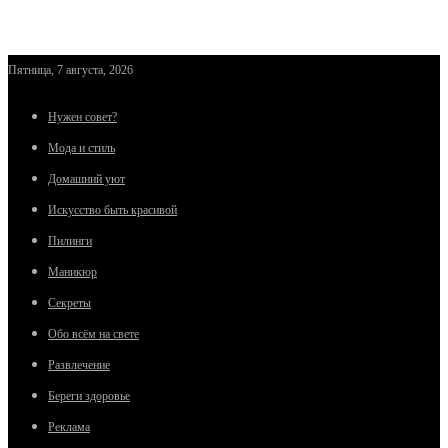
Пятница, 7 августа, 2026
Нужен совет?
Мода и стиль
Домашний уют
Искусство быть красивой
Пилинги
Маникюр
Секреты
Обо всём на свете
Развлечение
Береги здоровье
Реклама