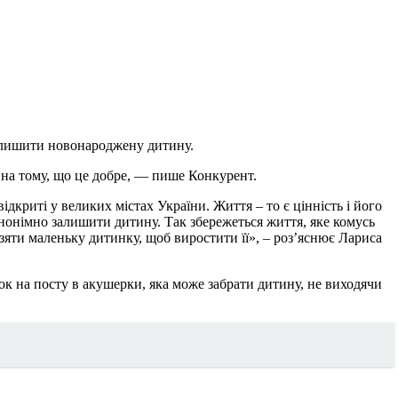
залишити новонароджену дитину.
 на тому, що це добре, — пише Конкурент.
ідкриті у великих містах України. Життя – то є цінність і його
анонімно залишити дитину. Так збережеться життя, яке комусь
 взяти маленьку дитинку, щоб виростити її», – роз’яснює Лариса
нок на посту в акушерки, яка може забрати дитину, не виходячи