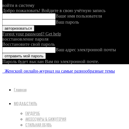
войти в систему
Добро пожаловать! Войдите в свою учётную запись
Ваше имя пользователя
Ваш пароль
Forgot your password? Get help
восстановление пароля
Восстановите свой пароль
Ваш адрес электронной почты
Пароль будет выслан Вам по электронной почте.
Женский онлайн-журнал на самые разнообразные темы
Главная
МОДА&СТИЛЬ
ГАРДЕРОБ
АКСЕССУАРЫ & БИЖУТЕРИЯ
СТИЛЬНАЯ ОБУВЬ