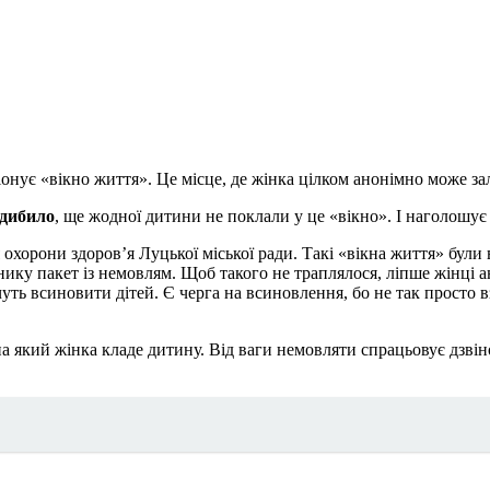
онує «вікно життя». Це місце, де жінка цілком анонімно може 
дибило
, ще жодної дитини не поклали у це «вікно». І наголошує
охорони здоров’я Луцької міської ради. Такі «вікна життя» були в
нику пакет із немовлям. Щоб такого не траплялося, ліпше жінці 
очуть всиновити дітей. Є черга на всиновлення, бо не так просто
 на який жінка кладе дитину. Від ваги немовляти спрацьовує дзві