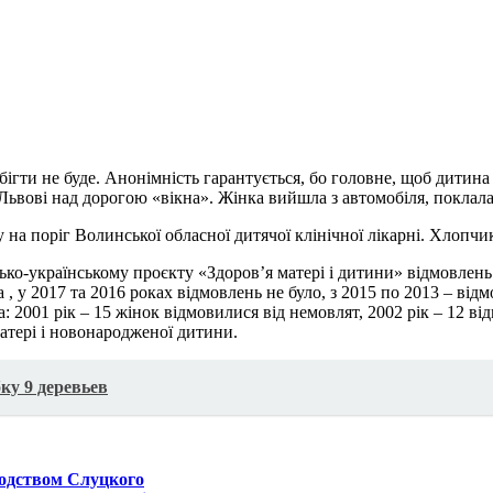
 бігти не буде. Анонімність гарантується, бо головне, щоб дити
 Львові над дорогою «вікна». Жінка вийшла з автомобіля, поклала 
на поріг Волинської обласної дитячої клінічної лікарні. Хлопчи
-українському проєкту «Здоров’я матері і дитини» відмовлень від
 , у 2017 та 2016 роках відмовлень не було, з 2015 по 2013 – від
: 2001 рік – 15 жінок відмовилися від немовлят, 2002 рік – 12 від
атері і новонародженої дитини.
ку 9 деревьев
одством Слуцкого