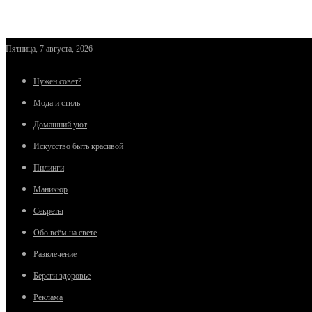
Пятница, 7 августа, 2026
Нужен совет?
Мода и стиль
Домашний уют
Искусство быть красивой
Пилинги
Маникюр
Секреты
Обо всём на свете
Развлечение
Береги здоровье
Реклама