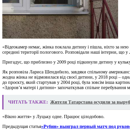
«Відеокамер немає, жінка поклала дитину і пішла, ніхто за нею
середині території пологового. Розповідали наші інтерни, що у
Пригадує, що приблизно у 2009 році підкинули дитину у кульку 
Як розповіла Лариса Шендибило, завдяки спільному американсько
жодна жінка не відмовилася від своєї дитини, у 2018 році – одна
до проєкту, який стартував у 2004 році, була зовсім інша картина
«Здоров’я матері і дитини» започаткував спільне перебування м
ЧИТАТЬ ТАКЖЕ:
Жителя Татарстана осудили за выруб
«Вікно життя» у Луцьку одне. Працює цілодобово.
Предыдущая статья
«Рубин» выиграл первый матч под руков