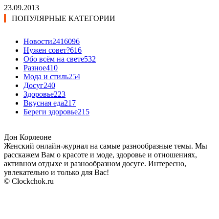
23.09.2013
ПОПУЛЯРНЫЕ КАТЕГОРИИ
Новости24
16096
Нужен совет?
616
Обо всём на свете
532
Разное
410
Мода и стиль
254
Досуг
240
Здоровье
223
Вкусная еда
217
Береги здоровье
215
Дон Корлеоне
Женский онлайн-журнал на самые разнообразные темы. Мы
расскажем Вам о красоте и моде, здоровье и отношениях,
активном отдыхе и разнообразном досуге. Интересно,
увлекательно и только для Вас!
© Clockchok.ru