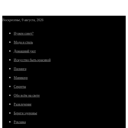
Воскресенье, 9 августа, 2026
Нужен совет?
Мода и стиль
Домашний уют
Искусство быть красивой
Пилинги
Маникюр
Секреты
Обо всём на свете
Развлечение
Береги здоровье
Реклама