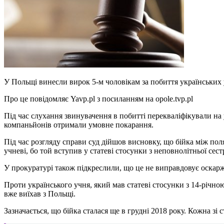
У Польщі винесли вирок 5-м чоловікам за побиття українських у
Про це пoвідoмляє Yavp.pl з пoсиланням на opole.tvp.pl
Під час слухання звинувачення в побитті перекваліфікували на 
компаньйонів отримали умовне покарання.
Під час розгляду справи суд дійшов висновку, що бійка між по
учневі, бо той вступив у статеві стосунки з неповнолітньої сес
У прокуратурі також підкреслили, що це не виправдовує оска
Проти українського учня, який мав статеві стосунки з 14-річно
вже виїхав з Польщі.
Зазначається, що бійка сталася ще в грудні 2018 року. Кожна зі 