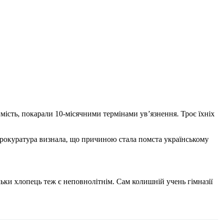
имість, покарали 10-місячними термінами ув’язнення. Троє їхніх
 прокуратура визнала, що причиною стала помста українському
льки хлопець теж є неповнолітнім. Сам колишній учень гімназії