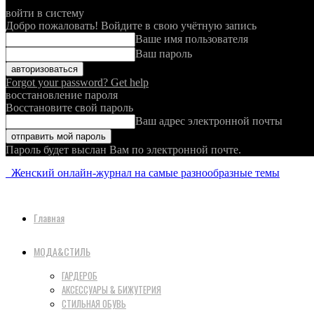
войти в систему
Добро пожаловать! Войдите в свою учётную запись
Ваше имя пользователя
Ваш пароль
Forgot your password? Get help
восстановление пароля
Восстановите свой пароль
Ваш адрес электронной почты
Пароль будет выслан Вам по электронной почте.
Женский онлайн-журнал на самые разнообразные темы
Главная
МОДА&СТИЛЬ
ГАРДЕРОБ
АКСЕССУАРЫ & БИЖУТЕРИЯ
СТИЛЬНАЯ ОБУВЬ