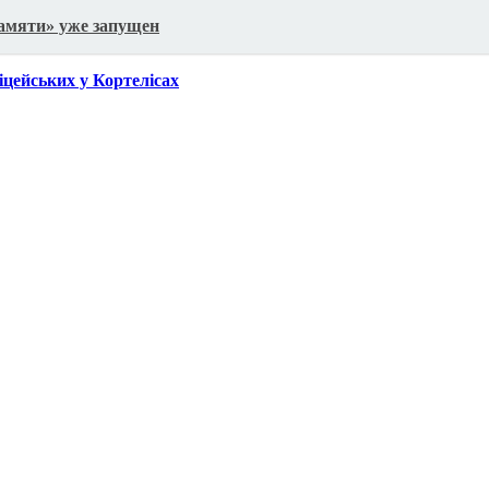
памяти» уже запущен
іцейських у Кортелісах