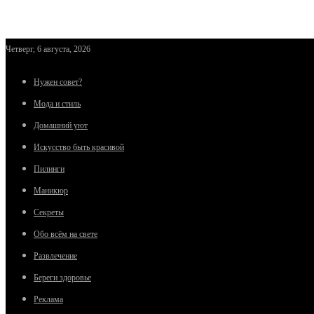
Четверг, 6 августа, 2026
Нужен совет?
Мода и стиль
Домашний уют
Искусство быть красивой
Пилинги
Маникюр
Секреты
Обо всём на свете
Развлечение
Береги здоровье
Реклама