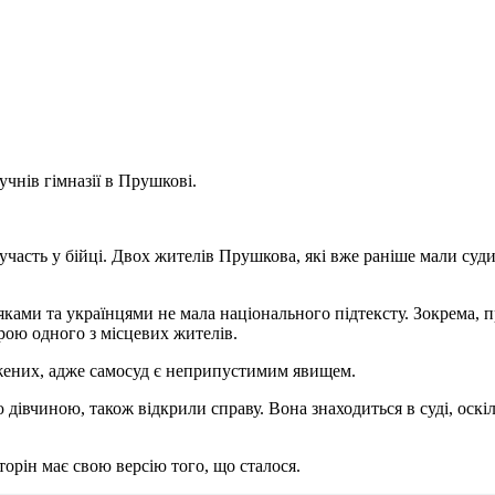
чнів гімназії в Прушкові.
участь у бійці. Двох жителів Прушкова, які вже раніше мали суд
ляками та українцями не мала національного підтексту. Зокрема,
трою одного з місцевих жителів.
ржених, адже самосуд є неприпустимим явищем.
ю дівчиною, також відкрили справу. Вона знаходиться в суді, оскі
сторін має свою версію того, що сталося.