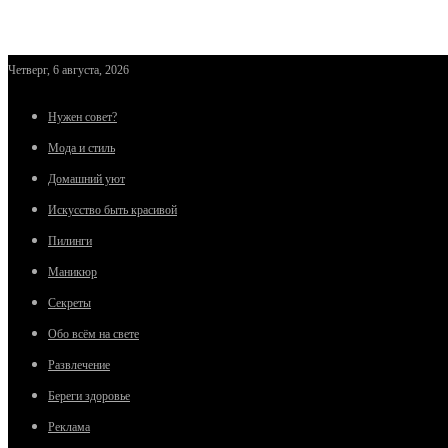
Четверг, 6 августа, 2026
Нужен совет?
Мода и стиль
Домашний уют
Искусство быть красивой
Пилинги
Маникюр
Секреты
Обо всём на свете
Развлечение
Береги здоровье
Реклама