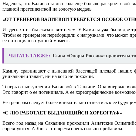
Надеюсь, что Валиева за два года еще больше раскроет свой в
главной претенденткой на золотую медаль.
«ОТ ТРЕНЕРОВ ВАЛИЕВОЙ ТРЕБУЕТСЯ ОСОБОЕ ОТ
И здесь хотел бы сказать вот о чем. У Камилы уже были две т
Чтобы ее тренеры не переборщили с нагрузками, что может п
ее потенциал в нужный момент.
ЧИТАТЬ ТАКЖЕ:
Глава «Опоры России»: правительств
Камилу сравнивают с нынешней блестящей плеядой наших
уникальный талант, ни на кого не похожий.
Теперь о выступлении Валиевой в Таллине. Она впервые вкл
Это говорит о ее потенциале. А ее хореографические возможно
Ее тренерам следует более внимательно отнестись к ее будущ
«С ЛЮ РАБОТАЕТ ВЫДАЮЩИЙСЯ ХОРЕОГРАФ»
Всего год назад на Сахалине проходили Азиатские Олимпий
соревнуются. А Лю за это время очень сильно прибавила.