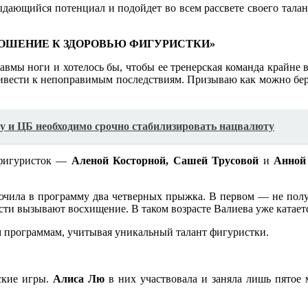
ыдающийся потенциал и подойдет во всем рассвете своего талант
НОШЕНИЕ К ЗДОРОВЬЮ ФИГУРИСТКИ»
равмы ноги и хотелось бы, чтобы ее тренерская команда крайне
ривести к непоправимым последствиям. Призываю как можно бере
у и ЦБ необходимо срочно стабилизировать нацвалюту
 фигуристок —
Аленой Косторной, Сашей Трусовой
и
Анной
ючила в программу два четверных прыжка. В первом — не получ
сти вызывают восхищение. В таком возрасте Валиева уже катаетс
им программам, учитывая уникальный талант фигуристки.
ские игры.
Алиса Лю
в них участвовала и заняла лишь пятое м