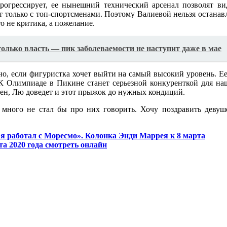
прогрессирует, ее нынешний технический арсенал позволят в
ет только с топ-спортсменами. Поэтому Валиевой нельзя остана
о не критика, а пожелание.
олько власть — пик заболеваемости не наступит даже в мае
ьно, если фигуристка хочет выйти на самый высокий уровень. 
. К Олимпиаде в Пикине станет серьезной конкуренткой для на
ерен, Лю доведет и этот прыжок до нужных кондиций.
, много не стал бы про них говорить. Хочу поздравить деву
– я работал с Моресмо». Колонка Энди Маррея к 8 марта
та 2020 года смотреть онлайн