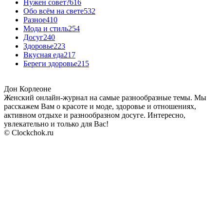
Нужен совет?
616
Обо всём на свете
532
Разное
410
Мода и стиль
254
Досуг
240
Здоровье
223
Вкусная еда
217
Береги здоровье
215
Дон Корлеоне
Женский онлайн-журнал на самые разнообразные темы. Мы
расскажем Вам о красоте и моде, здоровье и отношениях,
активном отдыхе и разнообразном досуге. Интересно,
увлекательно и только для Вас!
© Clockchok.ru