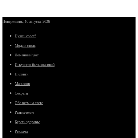
Понедельник, 10 августа, 2026
Нужен совет?
Мода и стиль
Домашний уют
Искусство быть красивой
Пилинги
Маникюр
Секреты
Обо всём на свете
Развлечение
Береги здоровье
Реклама