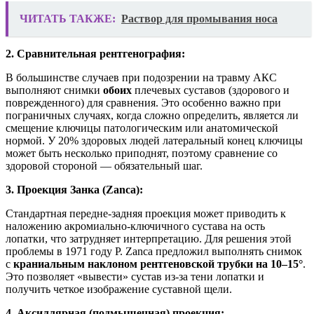
ЧИТАТЬ ТАКЖЕ:
Раствор для промывания носа
2. Сравнительная рентгенография:
В большинстве случаев при подозрении на травму АКС
выполняют снимки
обоих
плечевых суставов (здорового и
поврежденного) для сравнения. Это особенно важно при
пограничных случаях, когда сложно определить, является ли
смещение ключицы патологическим или анатомической
нормой. У 20% здоровых людей латеральный конец ключицы
может быть несколько приподнят, поэтому сравнение со
здоровой стороной — обязательный шаг.
3. Проекция Занка (Zanca):
Стандартная передне-задняя проекция может приводить к
наложению акромиально-ключичного сустава на ость
лопатки, что затрудняет интерпретацию. Для решения этой
проблемы в 1971 году P. Zanca предложил выполнять снимок
с
краниальным наклоном рентгеновской трубки на 10–15°
.
Это позволяет «вывести» сустав из-за тени лопатки и
получить четкое изображение суставной щели.
4. Аксиллярная (подмышечная) проекция: