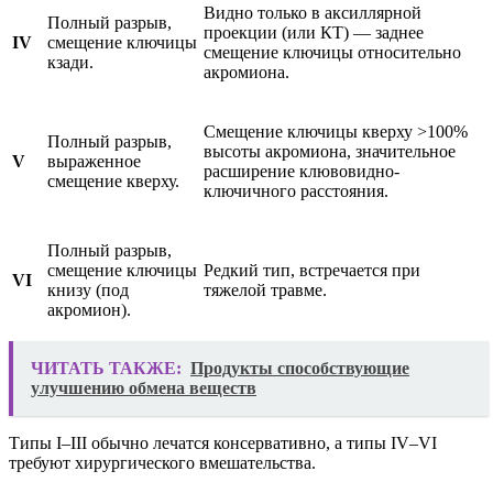
Видно только в аксиллярной
Полный разрыв,
проекции (или КТ) — заднее
IV
смещение ключицы
смещение ключицы относительно
кзади.
акромиона.
Смещение ключицы кверху >100%
Полный разрыв,
высоты акромиона, значительное
V
выраженное
расширение клювовидно-
смещение кверху.
ключичного расстояния.
Полный разрыв,
смещение ключицы
Редкий тип, встречается при
VI
книзу (под
тяжелой травме.
акромион).
ЧИТАТЬ ТАКЖЕ:
Продукты способствующие
улучшению обмена веществ
Типы I–III обычно лечатся консервативно, а типы IV–VI
требуют хирургического вмешательства.