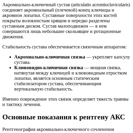
Акромиально-ключичный сустав (articulatio acromioclavicularis)
соединяет акромиальный (плечевой) конец ключицы и
акромион лопатки. Суставные поверхности этих костей
покрыты волокнистым хрящом и нередко разделены
суставным диском. Сустав малоподвижен — в нем
совершаются лишь небольшие скользящие и ротационные
движения.
Стабильность сустава обеспечивается связочным аппаратом:
Акромиально-ключичная связка
— укрепляет капсулу
сустава.
Клювовидно-ключичная связка
— мощная связка,
натянутая между ключицей и клювовидным отростком
лопатки, является основным статическим
стабилизатором сустава, обеспечивающим
вертикальную стабильность.
Именно повреждение этих связок определяет тяжесть травмы
и тактику лечения.
Основные показания к рентгену АКС
Рентгенография акромиально-ключичного сочленения