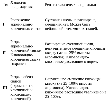
Характер
Тип
Рентгенологические признаки
повреждения
Растяжение
Суставная щель не расширена,
I
акромиально-
смещения нет. Может быть
ключичных связок.
небольшой отек мягких тканей.
Разрыв
Расширение суставной щели,
акромиально-
незначительное смещение ключицы
ключичной связки.
II
кверху (менее 25% высоты
Клювовидно-
акромиона). Клювовидно-
ключичная связка
ключичное расстояние в норме.
сохранена.
Разрыв обеих
Выраженное смещение ключицы
связок
кверху (на 25–100% высоты
(акромиально-
III
акромиона). Клювовидно-
ключичной и
ключичное расстояние увеличено на
клювовидно-
25–100%.
ключичной).