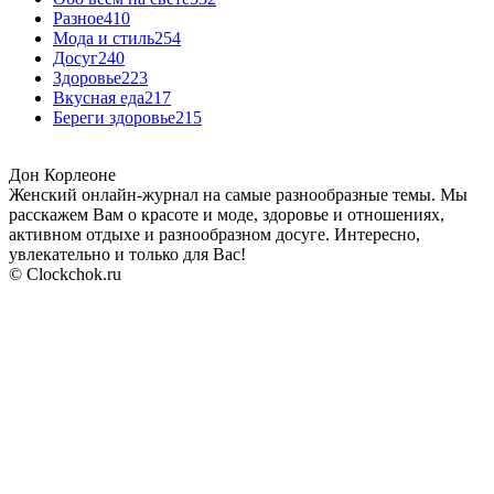
Разное
410
Мода и стиль
254
Досуг
240
Здоровье
223
Вкусная еда
217
Береги здоровье
215
Дон Корлеоне
Женский онлайн-журнал на самые разнообразные темы. Мы
расскажем Вам о красоте и моде, здоровье и отношениях,
активном отдыхе и разнообразном досуге. Интересно,
увлекательно и только для Вас!
© Clockchok.ru