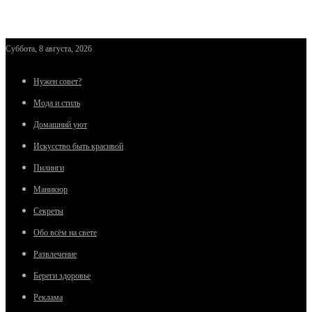
Суббота, 8 августа, 2026
Нужен совет?
Мода и стиль
Домашний уют
Искусство быть красивой
Пилинги
Маникюр
Секреты
Обо всём на свете
Развлечение
Береги здоровье
Реклама