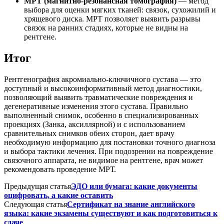
МРТ (магнитно-резонансная томография)
— метод
выбора для оценки мягких тканей: связок, сухожилий и
хрящевого диска. МРТ позволяет выявить разрывы
связок на ранних стадиях, которые не видны на
рентгене.
Итог
Рентгенография акромиально-ключичного сустава — это
доступный и высокоинформативный метод диагностики,
позволяющий выявить травматические повреждения и
дегенеративные изменения этого сустава. Правильно
выполненный снимок, особенно в специализированных
проекциях (Занка, аксиллярной) и с использованием
сравнительных снимков обеих сторон, дает врачу
необходимую информацию для постановки точного диагноза
и выбора тактики лечения. При подозрении на повреждение
связочного аппарата, не видимое на рентгене, врач может
рекомендовать проведение МРТ.
Предыдущая статья
ЭДО или бумага: какие документы
оцифровать, а какие оставить
Следующая статья
Сертификат на знание английского
языка: какие экзамены существуют и как подготовиться к
сдаче