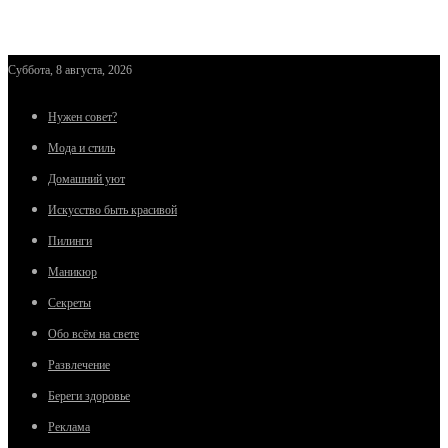
Суббота, 8 августа, 2026
Нужен совет?
Мода и стиль
Домашний уют
Искусство быть красивой
Пилинги
Маникюр
Секреты
Обо всём на свете
Развлечение
Береги здоровье
Реклама