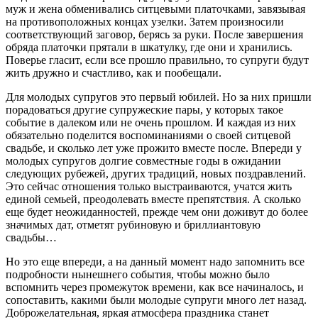
муж и жена обменивались ситцевыми платочками, завязывая
на противоположных концах узелки. Затем произносили
соответствующий заговор, берясь за руки. После завершения
обряда платочки прятали в шкатулку, где они и хранились.
Поверье гласит, если все прошло правильно, то супруги будут
жить дружно и счастливо, как и пообещали.
Для молодых супругов это первый юбилей. Но за них пришли
порадоваться другие супружеские пары, у которых такое
событие в далеком или не очень прошлом. И каждая из них
обязательно поделится воспоминаниями о своей ситцевой
свадьбе, и сколько лет уже прожито вместе после. Впереди у
молодых супругов долгие совместные годы в ожидании
следующих рубежей, других традиций, новых поздравлений.
Это сейчас отношения только выстраиваются, учатся жить
единой семьей, преодолевать вместе препятствия. А сколько
еще будет неожиданностей, прежде чем они доживут до более
значимых дат, отметят рубиновую и бриллиантовую
свадьбы…
Но это еще впереди, а на данный момент надо запомнить все
подробности нынешнего события, чтобы можно было
вспомнить через промежуток времени, как все начиналось, и
сопоставить, какими были молодые супруги много лет назад.
Доброжелательная, яркая атмосфера праздника станет