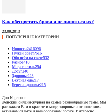
Как обесцветить брови и не лишиться их?
23.09.2013
ПОПУЛЯРНЫЕ КАТЕГОРИИ
Новости24
16096
Нужен совет?
616
Обо всём на свете
532
Разное
410
Мода и стиль
254
Досуг
240
Здоровье
223
Вкусная еда
217
Береги здоровье
215
Дон Корлеоне
Женский онлайн-журнал на самые разнообразные темы. Мы
расскажем Вам о красоте и моде, здоровье и отношениях,
активном отдыхе и разнообразном досуге. Интересно,