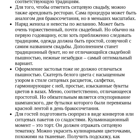
соответствующую традициям.
Для того, чтобы отметить ситцевую свадьбу, можно
также арендовать ресторан. Сама процедура может быть
аналогом дня бракосочетания, но в меньших масштабах.
Наряд жениха и невесты по желанию. Может быть
очень торжественный, почти свадебный. Но обычно на
первую годовщину, если хоть приближенно следовать
традициям, одежда должна быть простой, созвучной с
самим названием свадьбы. Дополнением станет
традиционный букет, но не отличающийся свадебной
пышностью, нежные незабудки – самый оптимальный
вариант.
Оформление застолья тоже не должно отличаться
пышностью. Скатерть белого цвета с насыщенным
узором в стиле ситцевых расцветок, салфетки,
гармонирующие с ней, простые, изысканные букеты
цветов в вазах. Меню, соответственно, отличающееся
простотой. Но обязательным является откупоривание
шампанского, две бутылки которого были перевязаны
красной лентой в день бракосочетания.
Для гостей подготовить сюрприз в виде конвертов или
ситцевых пакетов со сладостями. Кульминационный
момент – это торт. Он должен отражать ситцевую
тематику. Можно украсить кулинарными цветочками,
похожими на тканевые. Получить подсказку, как