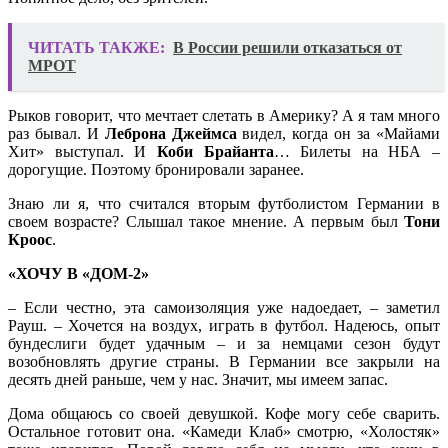
ЧИТАТЬ ТАКЖЕ:
В России решили отказаться от
МРОТ
Рыков говорит, что мечтает слетать в Америку? А я там много
раз бывал. И
Леброна Джеймса
видел, когда он за «Майами
Хит» выступал. И
Коби Брайанта
… Билеты на НБА –
дорогущие. Поэтому бронировали заранее.
Знаю ли я, что считался вторым футболистом Германии в
своем возрасте? Слышал такое мнение. А первым был
Тони
Кроос
.
«ХОЧУ В «ДОМ-2»
– Если честно, эта самоизоляция уже надоедает, – заметил
Рауш. – Хочется на воздух, играть в футбол. Надеюсь, опыт
бундеслиги будет удачным – и за немцами сезон будут
возобновлять другие страны. В Германии все закрыли на
десять дней раньше, чем у нас. Значит, мы имеем запас.
Дома общаюсь со своей девушкой. Кофе могу себе сварить.
Остальное готовит она. «Камеди Клаб» смотрю, «Холостяк»