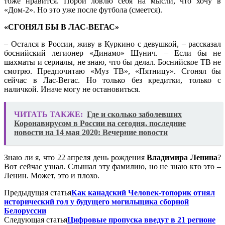
тоже нравится. Порой ловлю себя на мысли, что хочу в
«Дом-2». Но это уже после футбола (смеется).
«СГОНЯЛ БЫ В ЛАС-ВЕГАС»
– Остался в России, живу в Куркино с девушкой, – рассказал
боснийский легионер «Динамо» Шунич. – Если бы не
шахматы и сериалы, не знаю, что бы делал. Боснийское ТВ не
смотрю. Предпочитаю «Муз ТВ», «Пятницу». Сгонял бы
сейчас в Лас-Вегас. Но только без кредитки, только с
наличкой. Иначе могу не остановиться.
ЧИТАТЬ ТАКЖЕ:
Где и сколько заболевших
Коронавирусом в России на сегодня, последние
новости на 14 мая 2020: Вечерние новости
Знаю ли я, что 22 апреля день рождения
Владимира Ленина
?
Вот сейчас узнал. Слышал эту фамилию, но не знаю кто это –
Ленин. Может, это и плохо.
Предыдущая статья
Как канадский Человек-топорик отнял
исторический гол у будущего могильщика сборной
Белоруссии
Следующая статья
Цифровые пропуска введут в 21 регионе