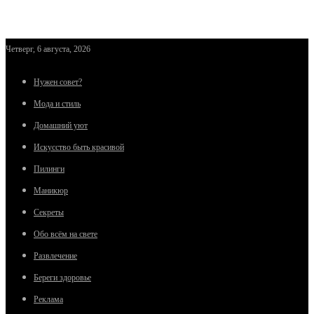
Четверг, 6 августа, 2026
Нужен совет?
Мода и стиль
Домашний уют
Искусство быть красивой
Пилинги
Маникюр
Секреты
Обо всём на свете
Развлечение
Береги здоровье
Реклама