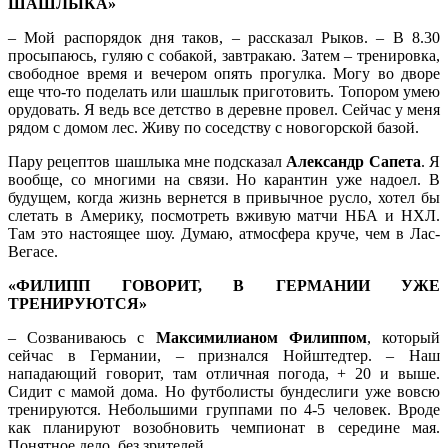
ШАШЛЫКА»
– Мой распорядок дня таков, – рассказал Рыков. – В 8.30
просыпаюсь, гуляю с собакой, завтракаю. Затем – тренировка,
свободное время и вечером опять прогулка. Могу во дворе
еще что-то поделать или шашлык приготовить. Топором умею
орудовать. Я ведь все детство в деревне провел. Сейчас у меня
рядом с домом лес. Живу по соседству с новогорской базой.
Пару рецептов шашлыка мне подсказал
Александр Сапета
. Я
вообще, со многими на связи. Но карантин уже надоел. В
будущем, когда жизнь вернется в привычное русло, хотел бы
слетать в Америку, посмотреть вживую матчи НБА и НХЛ.
Там это настоящее шоу. Думаю, атмосфера круче, чем в Лас-
Вегасе.
«ФИЛИПП ГОВОРИТ, В ГЕРМАНИИ УЖЕ
ТРЕНИРУЮТСЯ»
– Созваниваюсь с
Максимилианом Филиппом
, который
сейчас в Германии, – признался Нойштедтер. – Наш
нападающий говорит, там отличная погода, + 20 и выше.
Сидит с мамой дома. Но футболисты бундеслиги уже вовсю
тренируются. Небольшими группами по 4-5 человек. Вроде
как планируют возобновить чемпионат в середине мая.
Понятное дело, без зрителей.