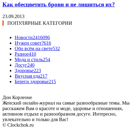
Как обесцветить брови и не лишиться их?
23.09.2013
ПОПУЛЯРНЫЕ КАТЕГОРИИ
Новости24
16096
Нужен совет?
616
Обо всём на свете
532
Разное
410
Мода и стиль
254
Досуг
240
Здоровье
223
Вкусная еда
217
Береги здоровье
215
Дон Корлеоне
Женский онлайн-журнал на самые разнообразные темы. Мы
расскажем Вам о красоте и моде, здоровье и отношениях,
активном отдыхе и разнообразном досуге. Интересно,
увлекательно и только для Вас!
© Clockchok.ru