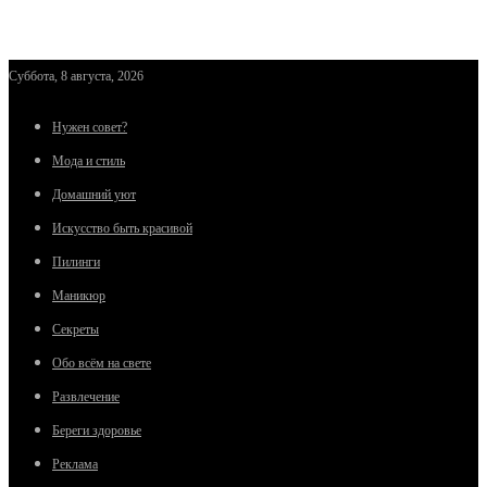
Суббота, 8 августа, 2026
Нужен совет?
Мода и стиль
Домашний уют
Искусство быть красивой
Пилинги
Маникюр
Секреты
Обо всём на свете
Развлечение
Береги здоровье
Реклама