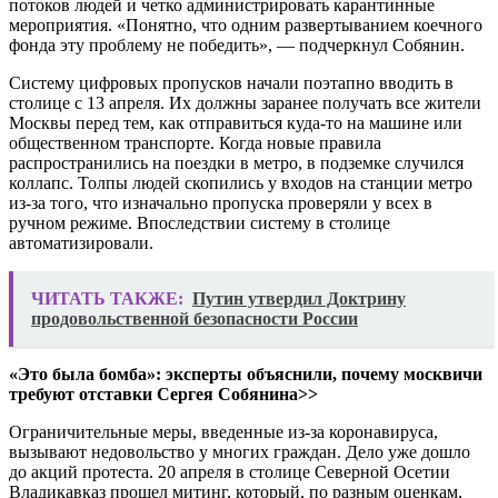
потоков людей и четко администрировать карантинные
мероприятия. «Понятно, что одним развертыванием коечного
фонда эту проблему не победить», — подчеркнул Собянин.
Систему цифровых пропусков начали поэтапно вводить в
столице с 13 апреля. Их должны заранее получать все жители
Москвы перед тем, как отправиться куда-то на машине или
общественном транспорте. Когда новые правила
распространились на поездки в метро, в подземке случился
коллапс. Толпы людей скопились у входов на станции метро
из-за того, что изначально пропуска проверяли у всех в
ручном режиме. Впоследствии систему в столице
автоматизировали.
ЧИТАТЬ ТАКЖЕ:
Путин утвердил Доктрину
продовольственной безопасности России
«Это была бомба»: эксперты объяснили, почему москвичи
требуют отставки Сергея Собянина>>
Ограничительные меры, введенные из-за коронавируса,
вызывают недовольство у многих граждан. Дело уже дошло
до акций протеста. 20 апреля в столице Северной Осетии
Владикавказ прошел митинг, который, по разным оценкам,