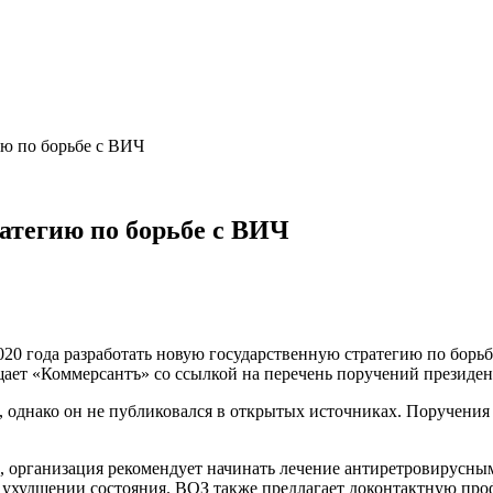
ю по борьбе с ВИЧ
атегию по борьбе с ВИЧ
20 года разработать новую государственную стратегию по борь
ает «Коммерсантъ» со ссылкой на перечень поручений президен
да, однако он не публиковался в открытых источниках. Поручен
 организация рекомендует начинать лечение антиретровирусными
 ухудшении состояния. ВОЗ также предлагает доконтактную про