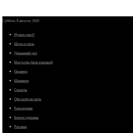
Суббота, 8 августа, 2026
Нужен совет?
Мода и стиль
Домашний уют
Искусство быть красивой
Пилинги
Маникюр
Секреты
Обо всём на свете
Развлечение
Береги здоровье
Реклама