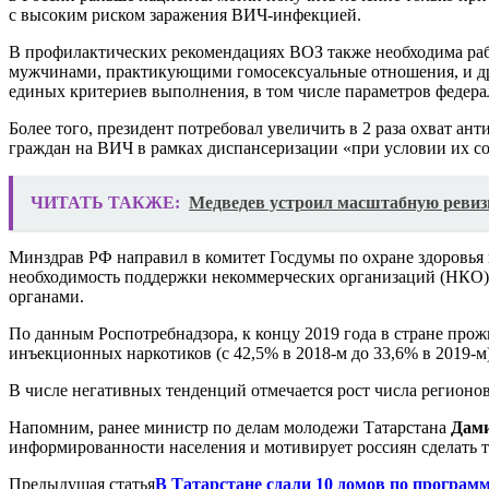
с высоким риском заражения ВИЧ-инфекцией.
В профилактических рекомендациях ВОЗ также необходима раб
мужчинами, практикующими гомосексуальные отношения, и др.
единых критериев выполнения, в том числе параметров федер
Более того, президент потребовал увеличить в 2 раза охват а
граждан на ВИЧ в рамках диспансеризации «при условии их с
ЧИТАТЬ ТАКЖЕ:
Медведев устроил масштабную реви
Минздрав РФ направил в комитет Госдумы по охране здоровья 
необходимость поддержки некоммерческих организаций (НКО) 
органами.
По данным Роспотребнадзора, к концу 2019 года в стране про
инъекционных наркотиков (с 42,5% в 2018-м до 33,6% в 2019-
В числе негативных тенденций отмечается рост числа регионо
Напомним, ранее министр по делам молодежи Татарстана
Дами
информированности населения и мотивирует россиян сделать т
Предыдущая статья
В Татарстане сдали 10 домов по програм