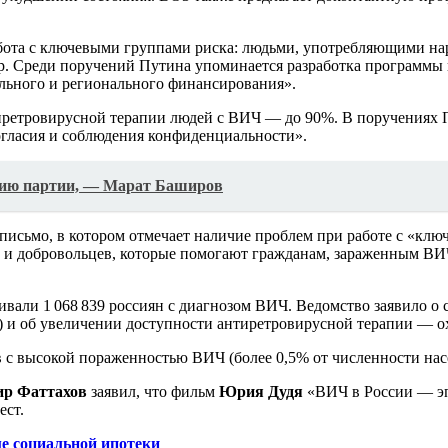
ота с ключевыми группами риска: людьми, употребляющими нар
 Среди поручений Путина упоминается разработка программы п
ального и регионального финансирования».
нтиретровирусной терапии людей с ВИЧ — до 90%. В поручениях 
огласия и соблюдения конфиденциальности».
зию партии, — Марат Баширов
письмо, в котором отмечает наличие проблем при работе с «кл
и добровольцев, которые помогают гражданам, зараженным ВИЧ
живали 1 068 839 россиян с диагнозом ВИЧ. Ведомство заявило
м) и об увеличении доступности антиретровирусной терапии — о
в с высокой пораженностью ВИЧ (более 0,5% от численности нас
р Фаттахов
заявил, что фильм
Юрия Дудя
«ВИЧ в России — эп
ест.
ме социальной ипотеки