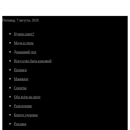
Пятница, 7 августа, 2026
Нужен совет?
Мода и стиль
Домашний уют
Искусство быть красивой
Пилинги
Маникюр
Секреты
Обо всём на свете
Развлечение
Береги здоровье
Реклама