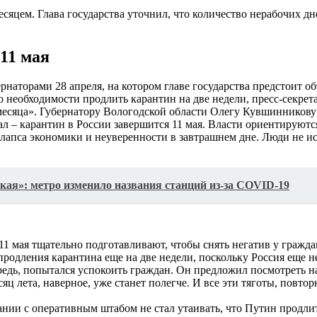
сяцем. Глава государства уточнил, что количество нерабочих д
11 мая
аторами 28 апреля, на котором главе государства предстоит об
о необходимости продлить карантин на две недели, пресс-секре
месяца». Губернатору Вологодской области Олегу Кувшинникову
ал – карантин в России завершится 11 мая. Власти ориентируютс
ллапса экономики и неуверенности в завтрашнем дне. Люди не ис
я»​: метро изменило названия станций из-за COVID-19
 мая тщательно подготавливают, чтобы снять негатив у граждан 
родления карантина еще на две недели, поскольку Россия еще н
редь, попытался успокоить граждан. Он предложил посмотреть н
ц лета, наверное, уже станет полегче. И все эти тяготы, повто
нии с оперативным штабом не стал утаивать, что Путин продлит