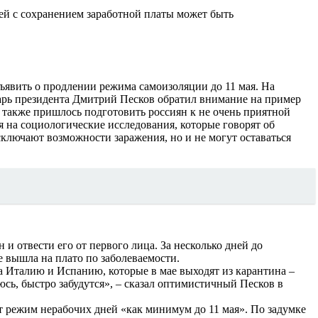
ней с сохранением заработной платы может быть
ъявить о продлении режима самоизоляции до 11 мая. На
тарь президента Дмитрий Песков обратил внимание на пример
 также пришлось подготовить россиян к не очень приятной
я на социологические исследования, которые говорят об
ключают возможности заражения, но и не могут оставаться
и отвести его от первого лица. За несколько дней до
е вышла на плато по заболеваемости.
а Италию и Испанию, которые в мае выходят из карантина –
рюсь, быстро забудутся», – сказал оптимистичный Песков в
 режим нерабочих дней «как минимум до 11 мая». По задумке