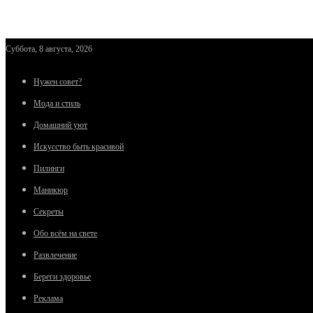
Суббота, 8 августа, 2026
Нужен совет?
Мода и стиль
Домашний уют
Искусство быть красивой
Пилинги
Маникюр
Секреты
Обо всём на свете
Развлечение
Береги здоровье
Реклама