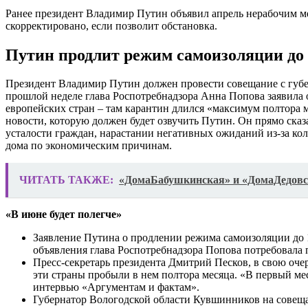
Ранее президент Владимир Путин объявил апрель нерабочим ме
скорректировано, если позволит обстановка.
Путин продлит режим самоизоляции до 
Президент Владимир Путин должен провести совещание с губерн
прошлой неделе глава Роспотребнадзора Анна Попова заявила 
европейских стран – там карантин длился «максимум полтора 
новости, которую должен будет озвучить Путин. Он прямо сказ
усталости граждан, нарастании негативных ожиданий из-за ко
дома по экономическим причинам.
ЧИТАТЬ ТАКЖЕ:
«ДомаБабушкинская» и «ДомаДедовска
«В июне будет полегче»
Заявление Путина о продлении режима самоизоляции до 11
объявления глава Роспотребнадзора Попова потребовала п
Пресс-секретарь президента Дмитрий Песков, в свою оче
эти страны пробыли в нем полтора месяца. «В первый меся
интервью «Аргументам и фактам».
Губернатор Вологодской области Кувшинников на совеща