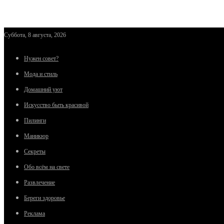
Суббота, 8 августа, 2026
Нужен совет?
Мода и стиль
Домашний уют
Искусство быть красивой
Пилинги
Маникюр
Секреты
Обо всём на свете
Развлечение
Береги здоровье
Реклама