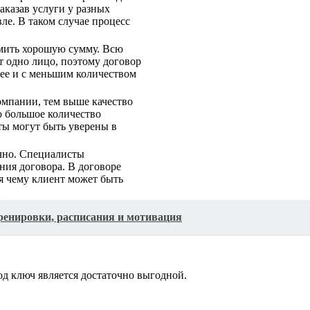
заказав услуги у разных
ле. В таком случае процесс
мить хорошую сумму. Всю
т одно лицо, поэтому договор
рее и с меньшим количеством
омпании, тем выше качество
о большое количество
ты могут быть уверены в
ачно. Специалисты
ния договора. В договоре
я чему клиент может быть
и
тренировки, расписания и мотивация
од ключ является достаточно выгодной.