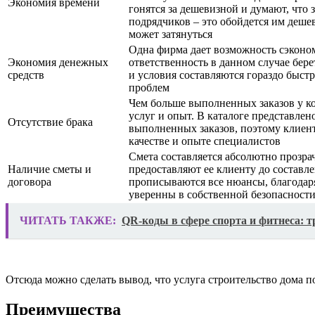
Экономия времени
гонятся за дешевизной и думают, что 
подрядчиков – это обойдется им дешев
может затянуться
Одна фирма дает возможность сэконо
Экономия денежных
ответственность в данном случае бере
средств
и условия составляются гораздо быст
проблем
Чем больше выполненных заказов у к
услуг и опыт. В каталоге представлен
Отсутствие брака
выполненных заказов, поэтому клиен
качестве и опыте специалистов
Смета составляется абсолютно прозр
Наличие сметы и
предоставляют ее клиенту до составле
договора
прописываются все нюансы, благодар
уверенны в собственной безопасност
ЧИТАТЬ ТАКЖЕ:
QR-коды в сфере спорта и фитнеса: 
Отсюда можно сделать вывод, что услуга строительство дома п
Преимущества