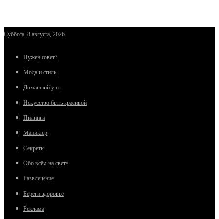
Суббота, 8 августа, 2026
Нужен совет?
Мода и стиль
Домашний уют
Искусство быть красивой
Пилинги
Маникюр
Секреты
Обо всём на свете
Развлечение
Береги здоровье
Реклама