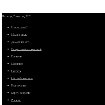
Пятница, 7 августа, 2026
Нужен совет?
Мода и стиль
Домашний уют
Искусство быть красивой
Пилинги
Маникюр
Секреты
Обо всём на свете
Развлечение
Береги здоровье
Реклама