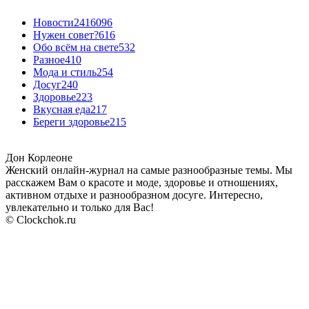
Новости24
16096
Нужен совет?
616
Обо всём на свете
532
Разное
410
Мода и стиль
254
Досуг
240
Здоровье
223
Вкусная еда
217
Береги здоровье
215
Дон Корлеоне
Женский онлайн-журнал на самые разнообразные темы. Мы
расскажем Вам о красоте и моде, здоровье и отношениях,
активном отдыхе и разнообразном досуге. Интересно,
увлекательно и только для Вас!
© Clockchok.ru