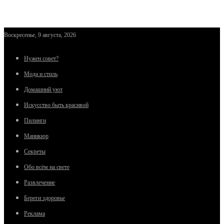
Воскресенье, 9 августа, 2026
Нужен совет?
Мода и стиль
Домашний уют
Искусство быть красивой
Пилинги
Маникюр
Секреты
Обо всём на свете
Развлечение
Береги здоровье
Реклама