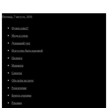
Пятница, 7 августа, 2026
Нужен совет?
Мода и стиль
Домашний уют
Искусство быть красивой
Пилинги
Маникюр
Секреты
Обо всём на свете
Развлечение
Береги здоровье
Реклама