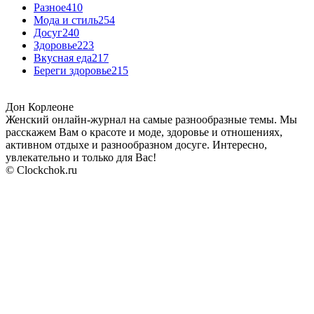
Разное
410
Мода и стиль
254
Досуг
240
Здоровье
223
Вкусная еда
217
Береги здоровье
215
Дон Корлеоне
Женский онлайн-журнал на самые разнообразные темы. Мы
расскажем Вам о красоте и моде, здоровье и отношениях,
активном отдыхе и разнообразном досуге. Интересно,
увлекательно и только для Вас!
© Clockchok.ru