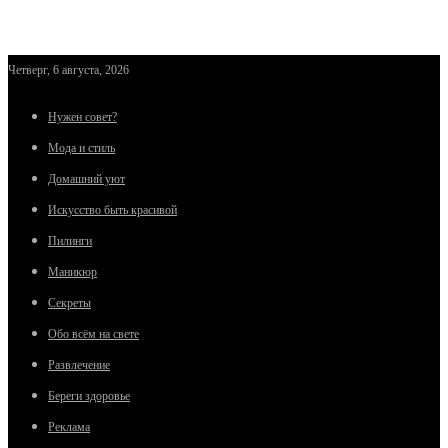
Четверг, 6 августа, 2026
Нужен совет?
Мода и стиль
Домашний уют
Искусство быть красивой
Пилинги
Маникюр
Секреты
Обо всём на свете
Развлечение
Береги здоровье
Реклама