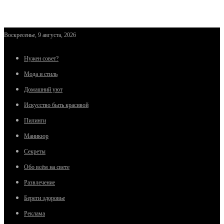
Воскресенье, 9 августа, 2026
Нужен совет?
Мода и стиль
Домашний уют
Искусство быть красивой
Пилинги
Маникюр
Секреты
Обо всём на свете
Развлечение
Береги здоровье
Реклама