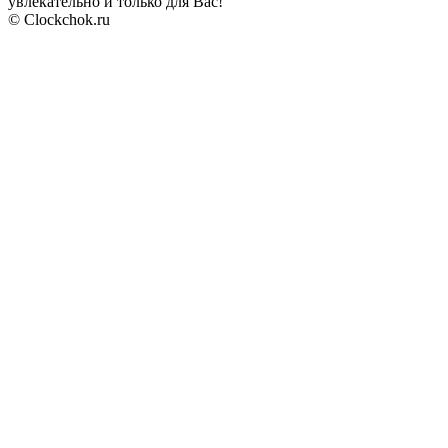
увлекательно и только для Вас!
© Clockchok.ru