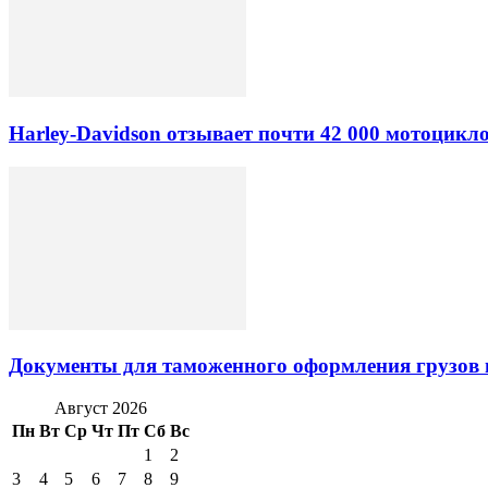
Harley-Davidson отзывает почти 42 000 мотоцикл
Документы для таможенного оформления грузов 
Август 2026
Пн
Вт
Ср
Чт
Пт
Сб
Вс
1
2
3
4
5
6
7
8
9