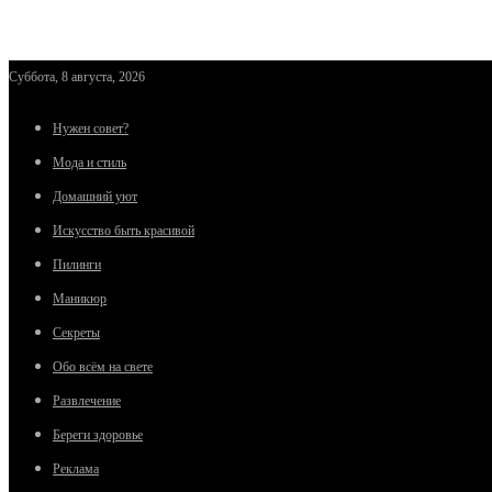
Суббота, 8 августа, 2026
Нужен совет?
Мода и стиль
Домашний уют
Искусство быть красивой
Пилинги
Маникюр
Секреты
Обо всём на свете
Развлечение
Береги здоровье
Реклама