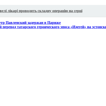
елі лікарі проводять складну операцію на серці
етр Павленский задержан в Париже
 перевод татарского героического эпоса «Идегей» на эстонс