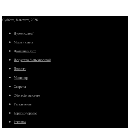
Суббота, 8 августа, 2026
Нужен совет?
Мода и стиль
Домашний уют
Искусство быть красивой
Пилинги
Маникюр
Секреты
Обо всём на свете
Развлечение
Береги здоровье
Реклама