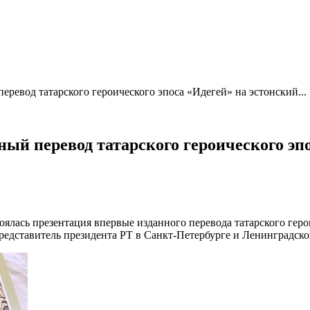
ревод татарского героического эпоса «Идегей» на эстонский...
ый перевод татарского героического эп
ялась презентация впервые изданного перевода татарского геро
редставитель президента РТ в Санкт-Петербурге и Ленинградск