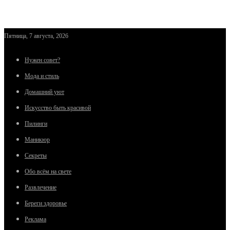
Пятница, 7 августа, 2026
Нужен совет?
Мода и стиль
Домашний уют
Искусство быть красивой
Пилинги
Маникюр
Секреты
Обо всём на свете
Развлечение
Береги здоровье
Реклама