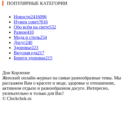
ПОПУЛЯРНЫЕ КАТЕГОРИИ
Новости24
16096
Нужен совет?
616
Обо всём на свете
532
Разное
410
Мода и стиль
254
Досуг
240
Здоровье
223
Вкусная еда
217
Береги здоровье
215
Дон Корлеоне
Женский онлайн-журнал на самые разнообразные темы. Мы
расскажем Вам о красоте и моде, здоровье и отношениях,
активном отдыхе и разнообразном досуге. Интересно,
увлекательно и только для Вас!
© Clockchok.ru