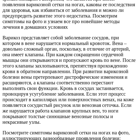
появления варикозной сетки на ногах, каковы ее последствия
для здоровья, как избавиться от заболевания и можно ли
предупредить развитие этого недостатка. Посмотрим
симптомы на фото и узнаем все про новейшие методы
лечения в домашних условиях
Варикоз представляет собой заболевание сосудов, при
котором в вене нарушается нормальный кровоток. Вена –
довольно сложный орган, поскольку, в отличие от артерий,
она имеет клапаны. При каждом сокращении сердечной
мышцы они открываются и пропускают кровь по вене. После
этого клапаны захлопываются, препятствуя прохождению
крови в обратном направлении. При развитии варикозной
болезни вены претерпевают дистрофические изменения и
расширяются, а клапаны соответственно перестают
выполнять свои функции. Кровь в сосудах застаивается,
провоцируя усугубление заболевания. Если этот процесс
происходит в капиллярах или поверхностных венах, на коже
появляется сосудистый рисунок или венозная сеточка. Если
же нарушается работа клапанов крупных вен, то ноги
покрывают толстые синюшные венозные полосы и
некрасивые узлы.
Посмотрите симптомы варикозной сетки на ногах на фото,
иллюстрирующих разнообразные проявления болезни: