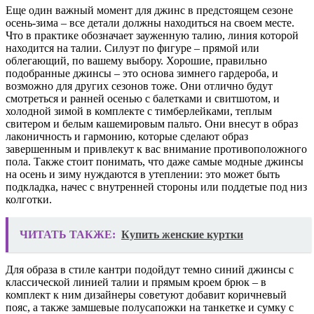
Еще один важный момент для джинс в предстоящем сезоне
осень-зима – все детали должны находиться на своем месте.
Что в практике обозначает зауженную талию, линия которой
находится на талии. Силуэт по фигуре – прямой или
облегающий, по вашему выбору. Хорошие, правильно
подобранные джинсы – это основа зимнего гардероба, и
возможно для других сезонов тоже. Они отлично будут
смотреться и ранней осенью с балетками и свитшотом, и
холодной зимой в комплекте с тимберлейками, теплым
свитером и белым кашемировым пальто. Они внесут в образ
лаконичность и гармонию, которые сделают образ
завершенным и привлекут к вас внимание противоположного
пола. Также стоит понимать, что даже самые модные джинсы
на осень и зиму нуждаются в утеплении: это может быть
подкладка, начес с внутренней стороны или поддетые под низ
колготки.
ЧИТАТЬ ТАКЖЕ:
Купить женские куртки
Для образа в стиле кантри подойдут темно синий джинсы с
классической линией талии и прямым кроем брюк – в
комплект к ним дизайнеры советуют добавит коричневый
пояс, а также замшевые полусапожки на танкетке и сумку с