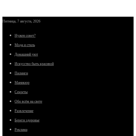
Пятница, 7 августа, 2026
Нужен совет?
Мода и стиль
Домашний уют
Искусство быть красивой
Пилинги
Маникюр
Секреты
Обо всём на свете
Развлечение
Береги здоровье
Реклама