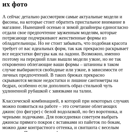
их фото
А сейчас детально рассмотрим самые актуальные модели и
фасоны, на которые стоит обратить пристальное внимание в
магазине. Нынешней осенью и зимой дизайнеры единогласно
отдали свое предпочтение зауженным моделям, которые
потрясающе подчеркивают женственные формы из
обладательницы. Но не стоит забывать, что подобная красота
требует от вас идеальных форм, так как прекрасно раскрывает
все недостатки фигуры как на ладони. Возможно, именно
поэтому на передний план вышли модели узкие, но не так
откровенно облегающие ваши формы – штанины в таком
случае выбираются свободные или узкие, в зависимости от
личных предпочтений. В таких брюках прекрасно
скрываются мелкие недостатки и лишние сантиметры на
бедрах, особенно если дополнить образ стильной чуть
удлиненной рубашкой с завязками на талии.
Классической комбинацией, в которой при некоторых случаях
можно появиться на работе – это сочетание облегающих
джинс (по фигуре) с белой водолазкой, но без воротника, и
черными лодочками. Для повседневки советуем выбрать
джинсы прямого покроя с вставками из пайеток по бокам,
можно даже контрастного оттенка, и свитшота с веселым