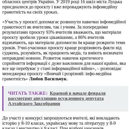
обласних центрів України. У 2019 році 16 шкіл міста Луцька
приєдналися до проєкту і вже впроваджують інфомедійну
грамотність на своїх уроках.
«Участь у проєкті допомагає розвинути навички інфомедійної
грамотності як вчителям, так і учням. За попередніми
результатами проєкту 93% вчителів вважають, що матеріали
проєкту зробили уроки цікавішими, а 86% вчителів
відзначають, що матеріали допомогли їм краще розкрити теми
уроків. Учні-учасники проєкту краще розрізняють факти від
суджень, розуміють, як працюють медіа, та вміють визначати
неправдиві новини. Розвиток навичок критичного
сприйняття інформації є дуже важливим для нашої країни, яка
все ще перебуває у стані інформаційної війни», – розповідає
менеджерка проєкту «Вивчай і розрізняй: інфо-медійна
грамотність»
Любов Васильчук
.
ЧИТАТЬ ТАКЖЕ:
Краевой в начале февраля
рассмотрит апелляцию осужденного депутата
Алтайского Заксобрания
До участі у конкурсі запрошуються вчителі, які викладають
історію у 8-10 класах, українську мову та літературу у 8-9
класах і мистецтво у 9 класі. При відборі учасників