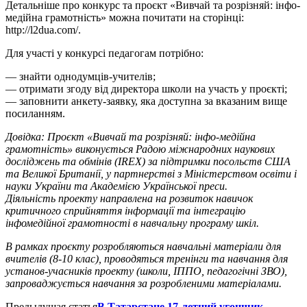
Детальніше про конкурс та проєкт «Вивчай та розрізняй: інфо-
медійна грамотність» можна почитати на сторінці:
http://l2dua.com/.
Для участі у конкурсі педагогам потрібно:
— знайти однодумців-учителів;
— отримати згоду від директора школи на участь у проєкті;
— заповнити анкету-заявку, яка доступна за вказаним вище
посиланням.
Довідка: Проєкт «Вивчай та розрізняй: інфо-медійна
грамотність» виконується Радою міжнародних наукових
досліджень та обмінів (IREX) за підтримки посольств США
та Великої Британії, у партнерстві з Міністерством освіти і
науки України та Академією Української преси.
Діяльність проекту направлена на розвиток навичок
критичного сприйняття інформації та інтеграцію
інфомедійної грамотності в навчальну програму шкіл.
В рамках проєкту розробляються навчальні матеріали для
вчителів (8-10 клас), проводяться тренінги та навчання для
установ-учасників проекту (школи, ІППО, педагогічні ЗВО),
запроваджується навчання за розробленими матеріалами.
Предыдущая статья
В Татарстане 17-летний угонщик