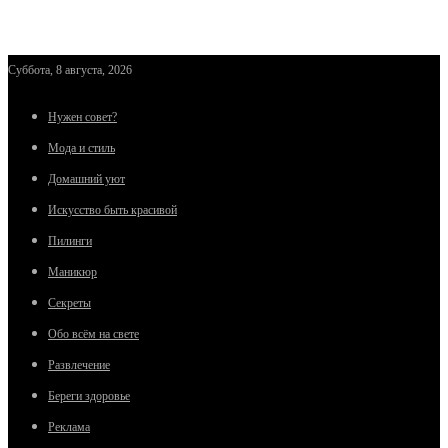
Суббота, 8 августа, 2026
Нужен совет?
Мода и стиль
Домашний уют
Искусство быть красивой
Пилинги
Маникюр
Секреты
Обо всём на свете
Развлечение
Береги здоровье
Реклама