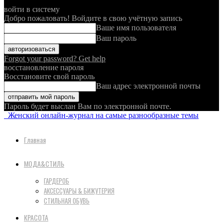
войти в систему
Добро пожаловать! Войдите в свою учётную запись
Ваше имя пользователя
Ваш пароль
Forgot your password? Get help
восстановление пароля
Восстановите свой пароль
Ваш адрес электронной почты
Пароль будет выслан Вам по электронной почте.
Женский онлайн-журнал на самые разнообразные темы
Главная
МОДА&СТИЛЬ
ГАРДЕРОБ
АКСЕССУАРЫ & БИЖУТЕРИЯ
СТИЛЬНАЯ ОБУВЬ
КРАСОТА