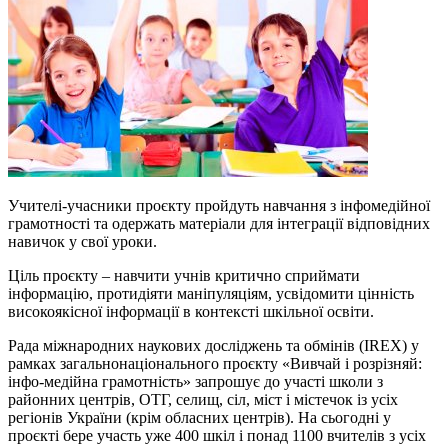
Учителі-учасники проєкту пройдуть навчання з інфомедійної
грамотності та одержать матеріали для інтеграції відповідних
навичок у свої уроки.
Ціль проєкту – навчити учнів критично сприймати
інформацію, протидіяти маніпуляціям, усвідомити цінність
високоякісної інформації в контексті шкільної освіти.
Рада міжнародних наукових досліджень та обмінів (IREX) у
рамках загальнонаціонального проєкту «Вивчай і розрізняй:
інфо-медійна грамотність» запрошує до участі школи з
районних центрів, ОТГ, селищ, сіл, міст і містечок із усіх
регіонів України (крім обласних центрів). На сьогодні у
проєкті бере участь уже 400 шкіл і понад 1100 вчителів з усіх