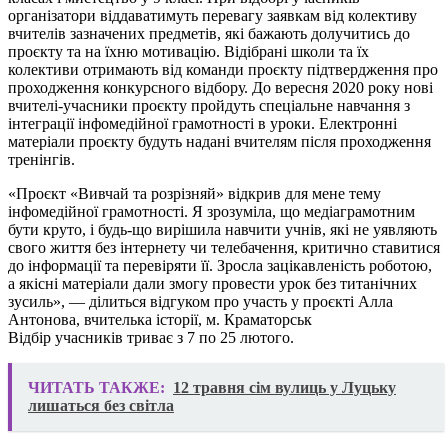
організатори віддаватимуть перевагу заявкам від колективу
вчителів зазначених предметів, які бажають долучитись до
проєкту та на їхню мотивацію. Відібрані школи та їх
колективи отримають від команди проєкту підтвердження про
проходження конкурсного відбору. До вересня 2020 року нові
вчителі-учасники проєкту пройдуть спеціальне навчання з
інтеграції інфомедійної грамотності в уроки. Електронні
матеріали проєкту будуть надані вчителям після проходження
тренінгів.
«Проєкт «Вивчай та розрізняй» відкрив для мене тему
інфомедійної грамотності. Я зрозуміла, що медіаграмотним
бути круто, і будь-що вирішила навчити учнів, які не уявляють
свого життя без інтернету чи телебачення, критично ставитися
до інформації та перевіряти її. Зросла зацікавленість роботою,
а якісні матеріали дали змогу провести урок без титанічних
зусиль», — ділиться відгуком про участь у проєкті Алла
Антонова, вчителька історії, м. Краматорськ
Відбір учасників триває з 7 по 25 лютого.
ЧИТАТЬ ТАКЖЕ:
12 травня сім вулиць у Луцьку
лишаться без світла