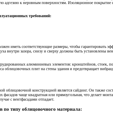
ую адгезию к неровным поверхностям. Изоляционное покрытие с
плуатационных требований:
лжен иметь соответствующие размеры, чтобы гарантировать эф
духа внутри зазора, снизу и сверху должны быть установлены в
струдированных алюминиевых элементов: кронштейнов, стоек, п
еса облицовочных плит на стены здания и предотвращает вибрац
ной облицовочной конструкцией является сайдинг. Он также сос
 фасадов чаще квадратная или прямоугольная, что делает монт
учае с вентфасадами отпадает.
в по типу облицовочного материала: