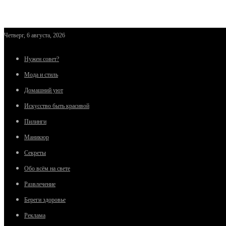
Четверг, 6 августа, 2026
Нужен совет?
Мода и стиль
Домашний уют
Искусство быть красивой
Пилинги
Маникюр
Секреты
Обо всём на свете
Развлечение
Береги здоровье
Реклама