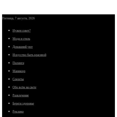
Пятница, 7 августа, 2026
Нужен совет?
Мода и стиль
Домашний уют
Искусство быть красивой
Пилинги
Маникюр
Секреты
Обо всём на свете
Развлечение
Береги здоровье
Реклама