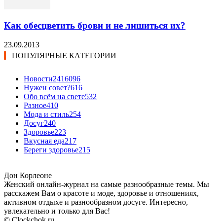
Как обесцветить брови и не лишиться их?
23.09.2013
ПОПУЛЯРНЫЕ КАТЕГОРИИ
Новости24
16096
Нужен совет?
616
Обо всём на свете
532
Разное
410
Мода и стиль
254
Досуг
240
Здоровье
223
Вкусная еда
217
Береги здоровье
215
Дон Корлеоне
Женский онлайн-журнал на самые разнообразные темы. Мы
расскажем Вам о красоте и моде, здоровье и отношениях,
активном отдыхе и разнообразном досуге. Интересно,
увлекательно и только для Вас!
© Clockchok.ru