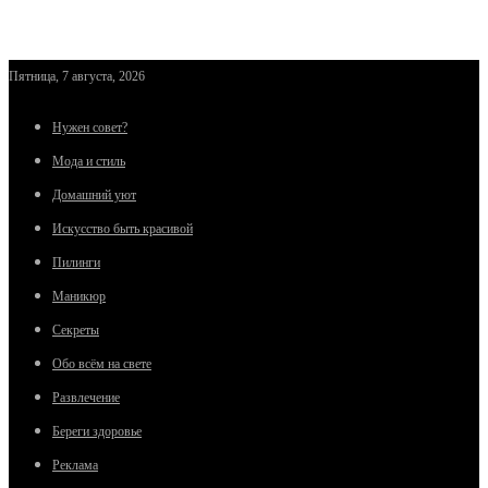
Пятница, 7 августа, 2026
Нужен совет?
Мода и стиль
Домашний уют
Искусство быть красивой
Пилинги
Маникюр
Секреты
Обо всём на свете
Развлечение
Береги здоровье
Реклама