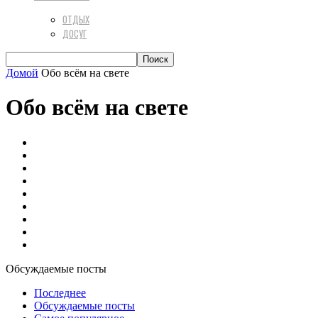
ОТДЫХ
ДОСУГ
Домой
Обо всём на свете
Обо всём на свете
Авто
Актуальная психология
Вкусная еда
Диеты
Домашний уют
Разное
Техника
Финансы
Цветы и растения
Обсуждаемые посты
Последнее
Обсуждаемые посты