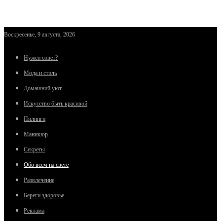
Воскресенье, 9 августа, 2026
Нужен совет?
Мода и стиль
Домашний уют
Искусство быть красивой
Пилинги
Маникюр
Секреты
Обо всём на свете
Развлечение
Береги здоровье
Реклама