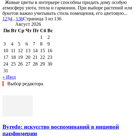
Живые цветы в интерьере способны придать дому особую
атмосферу уюта, тепла и гармонии. При выборе растений или
букетов важно учитывать стиль помещения, его цветовую...
1
2
3
4
...
136
Страница 3 из 136
Август 2026
Пн
Вт
Ср
Чт
Пт
Сб
Вс
1
2
3
4
5
6
7
8
9
10
11
12
13
14
15
16
17
18
19
20
21
22
23
24
25
26
27
28
29
30
31
« Июл
Выбор редактора
Byredo: искусство воспоминаний в нишевой
парфюмерии