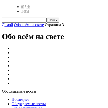
ОТДЫХ
ДОСУГ
Домой
Обо всём на свете
Страница 3
Обо всём на свете
Авто
Актуальная психология
Вкусная еда
Диеты
Домашний уют
Разное
Техника
Финансы
Цветы и растения
Обсуждаемые посты
Последнее
Обсуждаемые посты