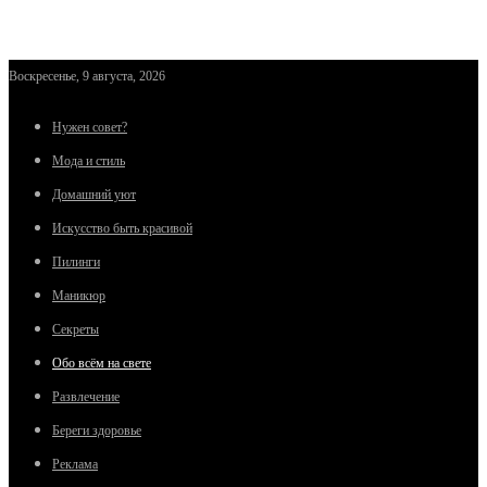
Воскресенье, 9 августа, 2026
Нужен совет?
Мода и стиль
Домашний уют
Искусство быть красивой
Пилинги
Маникюр
Секреты
Обо всём на свете
Развлечение
Береги здоровье
Реклама