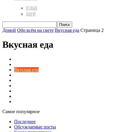
ОТДЫХ
ДОСУГ
Домой
Обо всём на свете
Вкусная еда
Страница 2
Вкусная еда
Авто
Актуальная психология
Вкусная еда
Диеты
Домашний уют
Разное
Техника
Финансы
Цветы и растения
Самое популярное
Последнее
Обсуждаемые посты