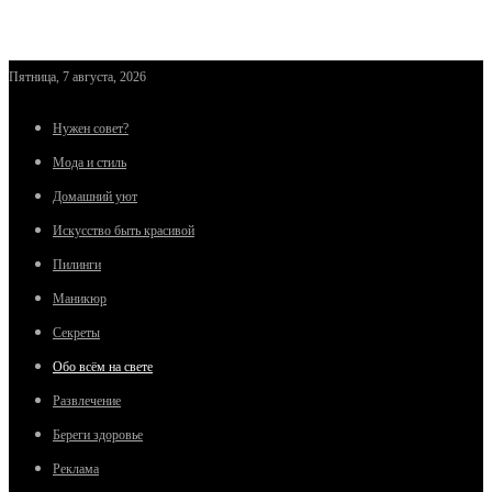
Пятница, 7 августа, 2026
Нужен совет?
Мода и стиль
Домашний уют
Искусство быть красивой
Пилинги
Маникюр
Секреты
Обо всём на свете
Развлечение
Береги здоровье
Реклама