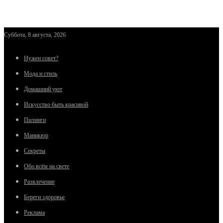
Суббота, 8 августа, 2026
Нужен совет?
Мода и стиль
Домашний уют
Искусство быть красивой
Пилинги
Маникюр
Секреты
Обо всём на свете
Развлечение
Береги здоровье
Реклама