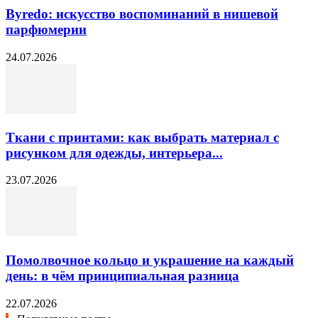
Byredo: искусство воспоминаний в нишевой
парфюмерии
24.07.2026
Ткани с принтами: как выбрать материал с
рисунком для одежды, интерьера...
23.07.2026
Помолвочное кольцо и украшение на каждый
день: в чём принципиальная разница
22.07.2026