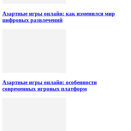
Азартные игры онлайн: как изменился мир
цифровых развлечений
Азартные игры онлайн: особенности
современных игровых платформ