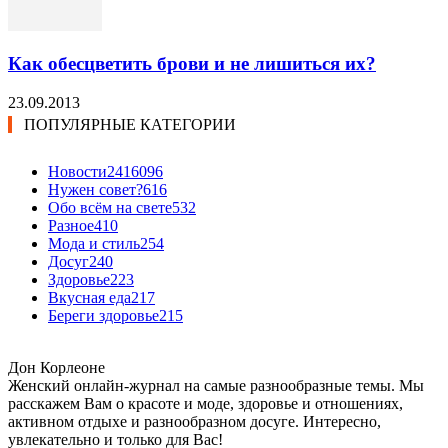
Как обесцветить брови и не лишиться их?
23.09.2013
ПОПУЛЯРНЫЕ КАТЕГОРИИ
Новости24
16096
Нужен совет?
616
Обо всём на свете
532
Разное
410
Мода и стиль
254
Досуг
240
Здоровье
223
Вкусная еда
217
Береги здоровье
215
Дон Корлеоне
Женский онлайн-журнал на самые разнообразные темы. Мы
расскажем Вам о красоте и моде, здоровье и отношениях,
активном отдыхе и разнообразном досуге. Интересно,
увлекательно и только для Вас!