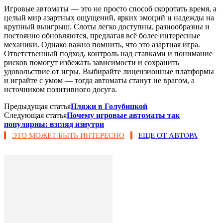
Игровые автоматы — это не просто способ скоротать время, а
целый мир азартных ощущений, ярких эмоций и надежды на
крупный выигрыш. Слоты легко доступны, разнообразны и
постоянно обновляются, предлагая всё более интересные
механики. Однако важно помнить, что это азартная игра.
Ответственный подход, контроль над ставками и понимание
рисков помогут избежать зависимости и сохранить
удовольствие от игры. Выбирайте лицензионные платформы
и играйте с умом — тогда автоматы станут не врагом, а
источником позитивного досуга.
Предыдущая статья
Пляжи в Голубицкой
Следующая статья
Почему игровые автоматы так
популярны: взгляд изнутри
ЭТО МОЖЕТ БЫТЬ ИНТЕРЕСНО
ЕЩЕ ОТ АВТОРА