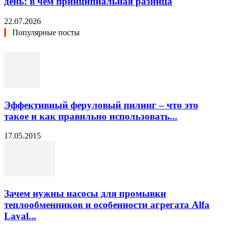
день: в чём принципиальная разница
22.07.2026
Популярные посты
Эффективный феруловый пилинг – что это
такое и как правильно использовать...
17.05.2015
Зачем нужны насосы для промывки
теплообменников и особенности агрегата Alfa
Laval...