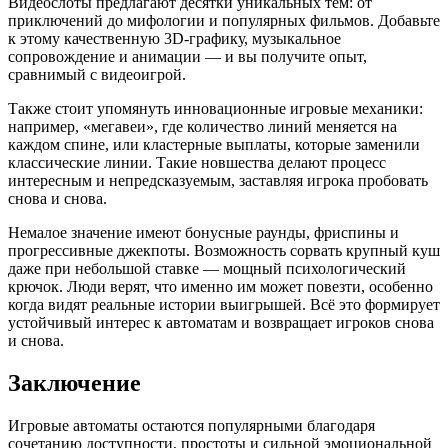
Видеослоты предлагают десятки уникальных тем: от
приключений до мифологии и популярных фильмов. Добавьте
к этому качественную 3D-графику, музыкальное
сопровождение и анимации — и вы получите опыт,
сравнимый с видеоигрой.
Также стоит упомянуть инновационные игровые механики:
например, «мегавеи», где количество линий меняется на
каждом спине, или кластерные выплаты, которые заменили
классические линии. Такие новшества делают процесс
интересным и непредсказуемым, заставляя игрока пробовать
снова и снова.
Немалое значение имеют бонусные раунды, фриспины и
прогрессивные джекпоты. Возможность сорвать крупный куш
даже при небольшой ставке — мощный психологический
крючок. Люди верят, что именно им может повезти, особенно
когда видят реальные истории выигрышей. Всё это формирует
устойчивый интерес к автоматам и возвращает игроков снова
и снова.
Заключение
Игровые автоматы остаются популярными благодаря
сочетанию доступности, простоты и сильной эмоциональной