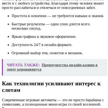
месте и с любого устройства. Благодаря этому человек может
просто расслабиться и отвлечься от повседневных забот.
Простота в освоении — не требуются навыки и знания.
Быстрые результаты — один спин длится всего
несколько секунд.
Яркая графика и звуковое оформление.
Доступность 24/7 в онлайн-формате.
Огромный выбор тем, сюжетов и механик.
ЧИТАТЬ ТАКЖЕ:
Преимущества онлайн-казино в
эпоху коронавируса
Как технологии усиливают интерес к
слотам
Современные игровые автоматы — это не просто барабаны с
символами, а полноценные мини-игры со своей вселенной.