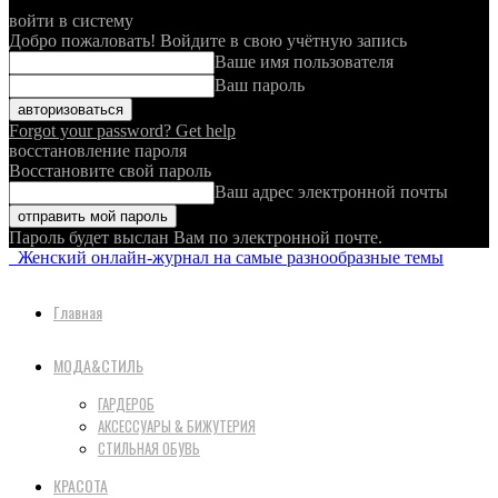
войти в систему
Добро пожаловать! Войдите в свою учётную запись
Ваше имя пользователя
Ваш пароль
Forgot your password? Get help
восстановление пароля
Восстановите свой пароль
Ваш адрес электронной почты
Пароль будет выслан Вам по электронной почте.
Женский онлайн-журнал на самые разнообразные темы
Главная
МОДА&СТИЛЬ
ГАРДЕРОБ
АКСЕССУАРЫ & БИЖУТЕРИЯ
СТИЛЬНАЯ ОБУВЬ
КРАСОТА