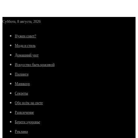
Суббота, 8 августа, 2026
Нужен совет?
Мода и стиль
Домашний уют
Искусство быть красивой
Пилинги
Маникюр
Секреты
Обо всём на свете
Развлечение
Береги здоровье
Реклама