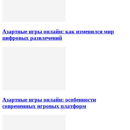
Азартные игры онлайн: как изменился мир
цифровых развлечений
Азартные игры онлайн: особенности
современных игровых платформ