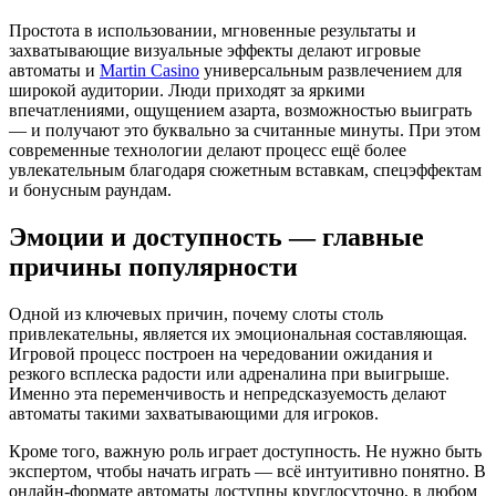
Простота в использовании, мгновенные результаты и
захватывающие визуальные эффекты делают игровые
автоматы и
Martin Сasino
универсальным развлечением для
широкой аудитории. Люди приходят за яркими
впечатлениями, ощущением азарта, возможностью выиграть
— и получают это буквально за считанные минуты. При этом
современные технологии делают процесс ещё более
увлекательным благодаря сюжетным вставкам, спецэффектам
и бонусным раундам.
Эмоции и доступность — главные
причины популярности
Одной из ключевых причин, почему слоты столь
привлекательны, является их эмоциональная составляющая.
Игровой процесс построен на чередовании ожидания и
резкого всплеска радости или адреналина при выигрыше.
Именно эта переменчивость и непредсказуемость делают
автоматы такими захватывающими для игроков.
Кроме того, важную роль играет доступность. Не нужно быть
экспертом, чтобы начать играть — всё интуитивно понятно. В
онлайн-формате автоматы доступны круглосуточно, в любом