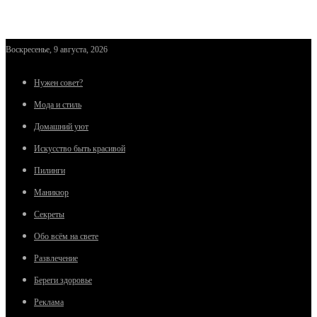
Воскресенье, 9 августа, 2026
Нужен совет?
Мода и стиль
Домашний уют
Искусство быть красивой
Пилинги
Маникюр
Секреты
Обо всём на свете
Развлечение
Береги здоровье
Реклама