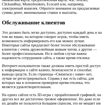
Clickandbuy, Moneybookers, Ecocard или, например,
электронный кошелек. Обратите внимание на предлагаемые
суммы денег, минимальные ставки и выплаты.
Обслуживание клиентов
Это должно быть легко доступно, доступно каждый день и на
том же языке, на котором говорит игрок, чтобы иметь
возможность информировать его как можно лучше.
Некоторые сайты предлагают более тесное обслуживание
клиентов с очень дружелюбным живым чатом, а другие —
более профессиональным. Но в любом случае важна
надежность сотрудников сайта, а также время отклика.
Интернет-пользователи также должны иметь простой доступ
к информации о сайте казино, безопасности и способах
вывода средств. Если страницы «Связаться с нами» нет,
лучше не регистрироваться. Справа у вас есть сайты, для
которых мы в основном проверяли время отклика, что
является удовлетворительным.
На одних сайтах есть 3D-игры с проработанной графикой, на
других все же достаточно трезвое оформление. Но даже если
их дизайн не пользуется большим спросом, это не мешает им