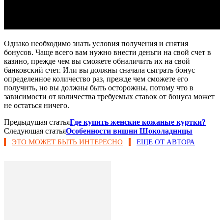
Однако необходимо знать условия получения и снятия
бонусов. Чаще всего вам нужно внести деньги на свой счет в
казино, прежде чем вы сможете обналичить их на свой
банковский счет. Или вы должны сначала сыграть бонус
определенное количество раз, прежде чем сможете его
получить, но вы должны быть осторожны, потому что в
зависимости от количества требуемых ставок от бонуса может
не остаться ничего.
Предыдущая статья
Где купить женские кожаные куртки?
Следующая статья
Особенности вишни Шоколадницы
ЭТО МОЖЕТ БЫТЬ ИНТЕРЕСНО
ЕЩЕ ОТ АВТОРА