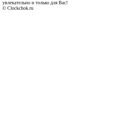
увлекательно и только для Вас!
© Clockchok.ru