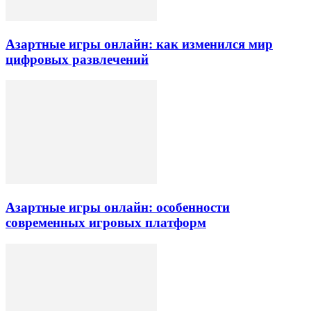
Азартные игры онлайн: как изменился мир
цифровых развлечений
Азартные игры онлайн: особенности
современных игровых платформ