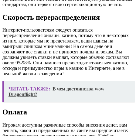
стандартам, они теряют свою сертификационную печать.
Скорость перераспределения
Интернет-пользователям следует опасаться
перераспределения онлайн- казино, потому что в некоторых
из них, которые мы не представляем, ваши шансы на
выигрыш слишком минимальны! На самом деле они
сохраняют все ставки и не приносят пользы игрокам. Вы
должны увидеть ставки выплат, которые обычно составляют
около 95-98%. Они намного превосходят «тяжелые» казино,
отсюда и преимущество игры в казино в Интернете, а не в
реальной жизни в заведении!
ЧИТАТЬ ТАКЖЕ:
В чем достоинства wow
Dragonflight?
Оплата
Игрокам доступны различные способы внесения денег, вам
решать, какой из предложенных на сайте вы предпочитаете:
банковская карта, предоплаченная карта, чек, Neteller,