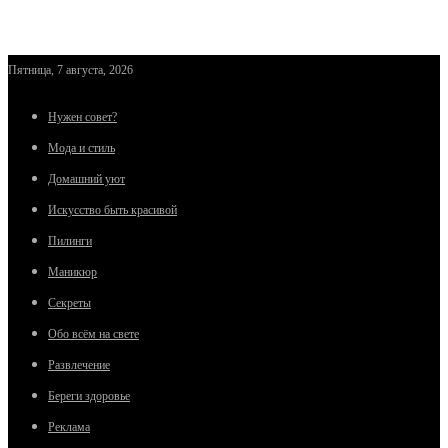
Пятница, 7 августа, 2026
Нужен совет?
Мода и стиль
Домашний уют
Искусство быть красивой
Пилинги
Маникюр
Секреты
Обо всём на свете
Развлечение
Береги здоровье
Реклама