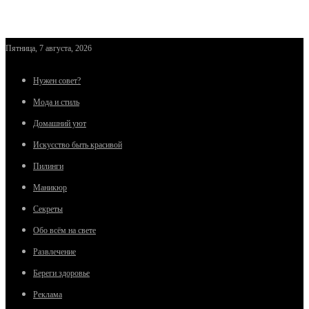
Пятница, 7 августа, 2026
Нужен совет?
Мода и стиль
Домашний уют
Искусство быть красивой
Пилинги
Маникюр
Секреты
Обо всём на свете
Развлечение
Береги здоровье
Реклама