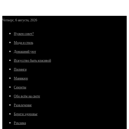
Четверг, 6 августа, 2026
Нужен совет?
Мода и стиль
Домашний уют
Искусство быть красивой
Пилинги
Маникюр
Секреты
Обо всём на свете
Развлечение
Береги здоровье
Реклама