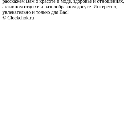
расскажем Вам о красоте и моде, здоровье и отношениях,
активном отдыхе и разнообразном досуге. Интересно,
увлекательно и только для Вас!
© Clockchok.ru