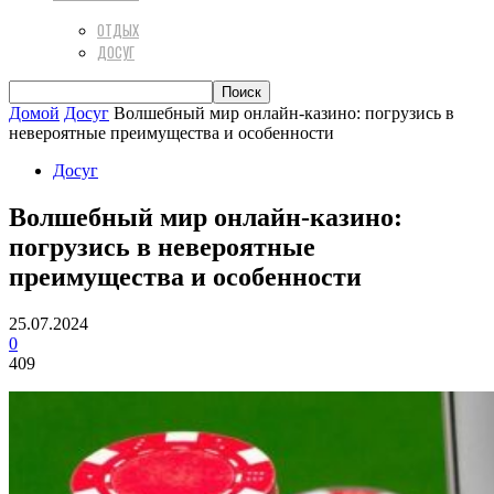
ОТДЫХ
ДОСУГ
Домой
Досуг
Волшебный мир онлайн-казино: погрузись в
невероятные преимущества и особенности
Досуг
Волшебный мир онлайн-казино:
погрузись в невероятные
преимущества и особенности
25.07.2024
0
409