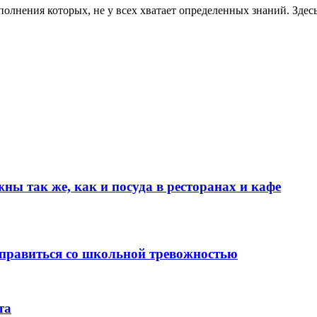
олнения которых, не у всех хватает определенных знаний. Здес
ы так же, как и посуда в ресторанах и кафе
справиться со школьной тревожностью
та