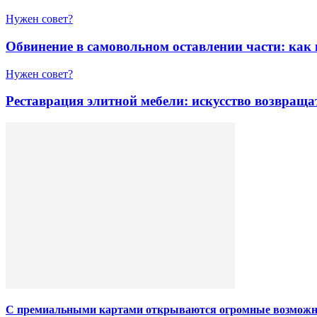
Нужен совет?
Обвинение в самовольном оставлении части: как
Нужен совет?
Реставрация элитной мебели: искусство возвраща
С премиальными картами открываются огромные возможн