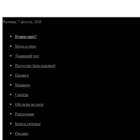
Пятница, 7 августа, 2026
Нужен совет?
Мода и стиль
Домашний уют
Искусство быть красивой
Пилинги
Маникюр
Секреты
Обо всём на свете
Развлечение
Береги здоровье
Реклама