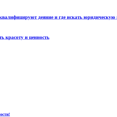
 квалифицируют деяние и где искать юридическую
ть красоту и ценность
ости!