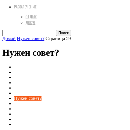
РАЗВЛЕЧЕНИЕ
ОТДЫХ
ДОСУГ
Домой
Нужен совет?
Страница 59
Нужен совет?
Береги здоровье
Досуг
Интернет
Искусство быть красивой
Мода и стиль
Новости24
Нужен совет?
Обо всём на свете
Развлечение
Реклама
Секс
Статьи