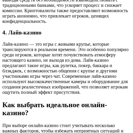
традиционными банками, что ускоряет процесс и снижает
комиссии. Криптовалюты также предоставляют возможность
играть анонимно, что привлекает игроков, ценящих
конфиденциальность.
4. Лайв-казино
Лайв-казино — это игры с живыми крупье, которые
транслируются в реальном времени. Это особенно популярно
среди игроков, которые хотят почувствовать атмосферу
настоящего казино, не выходя из дома. Лайв-казино
предлагают такие игры, как рулетка, покер, баккара и
блэкджек, с возможностью общения с крупье и другими
участниками игры через чат. Современные лайв-казино
используют высококачественные камеры и оборудование для
создания реалистичных изображений, что позволяет игрокам
ощутить полный эффект присутствия.
Как выбрать идеальное онлайн-
казино?
При выборе онлайн-казино стоит учитывать несколько
важных факторов, чтобы избежать неприятных ситуаций и