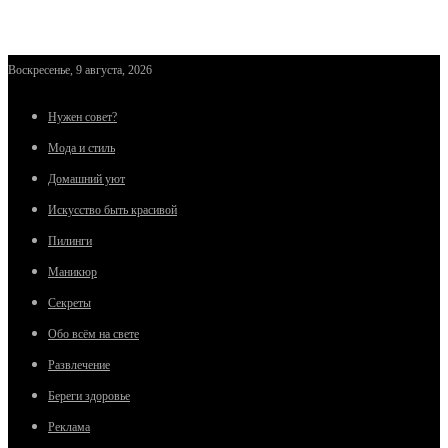
Воскресенье, 9 августа, 2026
Нужен совет?
Мода и стиль
Домашний уют
Искусство быть красивой
Пилинги
Маникюр
Секреты
Обо всём на свете
Развлечение
Береги здоровье
Реклама