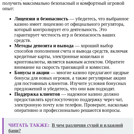
получить максимально безопасный и комфортный игровой
опыт:
Лицензия и безопасность
— убедитесь, что выбранное
казино имеет лицензию от официального регулятора,
который контролирует его деятельность. Это
гарантирует честность игр и безопасность ваших
средств.
Методы депозита и вывода
— хороший выбор
способов пополнения счета и вывода средств, включая
кредитные карты, электронные кошельки и
криптовалюты, является важным аспектом. Обратите
внимание на скорость транзакций и комиссии.
Бонусы и акции
— многие казино предлагают щедрые
бонусы для новых игроков, а также регулярные акции
для постоянных клиентов. Изучите условия бонусных
предложений и убедитесь, что они вам подходят.
Поддержка клиентов
— надежное казино должно
предоставлять круглосуточную поддержку через чат,
электронную почту или телефон. Проверьте, насколько
оперативно и профессионально решаются вопросы.
ЧИТАТЬ ТАКЖЕ:
В чем различия сухой и влажной
бани?