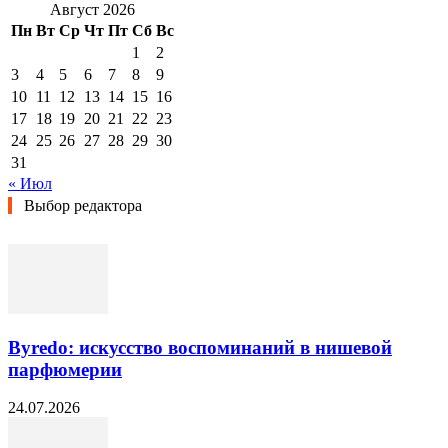
Август 2026
Пн
Вт
Ср
Чт
Пт
Сб
Вс
1
2
3
4
5
6
7
8
9
10
11
12
13
14
15
16
17
18
19
20
21
22
23
24
25
26
27
28
29
30
31
« Июл
Выбор редактора
Byredo: искусство воспоминаний в нишевой
парфюмерии
24.07.2026