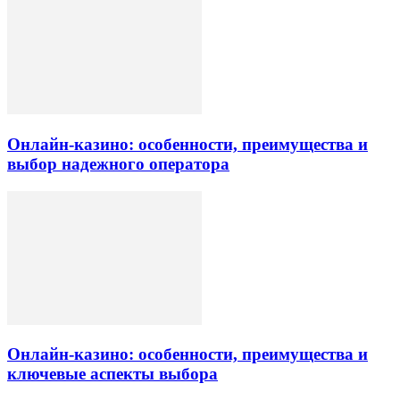
Онлайн-казино: особенности, преимущества и
выбор надежного оператора
Онлайн-казино: особенности, преимущества и
ключевые аспекты выбора