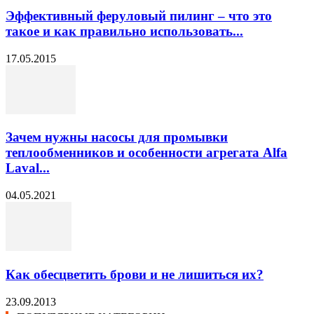
Эффективный феруловый пилинг – что это
такое и как правильно использовать...
17.05.2015
Зачем нужны насосы для промывки
теплообменников и особенности агрегата Alfa
Laval...
04.05.2021
Как обесцветить брови и не лишиться их?
23.09.2013