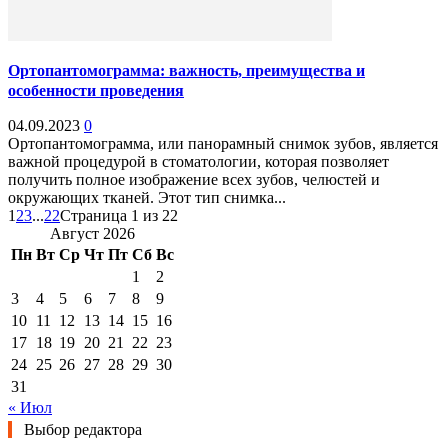
Ортопантомограмма: важность, преимущества и
особенности проведения
04.09.2023
0
Ортопантомограмма, или панорамный снимок зубов, является
важной процедурой в стоматологии, которая позволяет
получить полное изображение всех зубов, челюстей и
окружающих тканей. Этот тип снимка...
1
2
3
...
22
Страница 1 из 22
Август 2026
Пн
Вт
Ср
Чт
Пт
Сб
Вс
1
2
3
4
5
6
7
8
9
10
11
12
13
14
15
16
17
18
19
20
21
22
23
24
25
26
27
28
29
30
31
« Июл
Выбор редактора