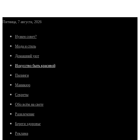
Пятница, 7 августа, 2026
Нужен совет?
Мода и стиль
Домашний уют
Искусство быть красивой
Пилинги
Маникюр
Секреты
Обо всём на свете
Развлечение
Береги здоровье
Реклама